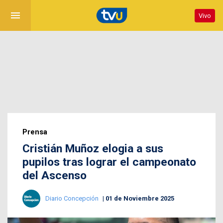
menu
Vivo
Prensa
Cristián Muñoz elogia a sus
pupilos tras lograr el campeonato
del Ascenso
Diario Concepción
01 de Noviembre 2025