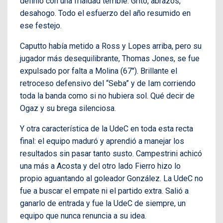
definió con una frialdad terrible. Grito, abrazos,
desahogo. Todo el esfuerzo del año resumido en
ese festejo.
Caputto había metido a Ross y Lopes arriba, pero su
jugador más desequilibrante, Thomas Jones, se fue
expulsado por falta a Molina (67″). Brillante el
retroceso defensivo del “Seba” y de Iam corriendo
toda la banda como si no hubiera sol. Qué decir de
Ogaz y su brega silenciosa.
Y otra característica de la UdeC en toda esta recta
final: el equipo maduró y aprendió a manejar los
resultados sin pasar tanto susto. Campestrini achicó
una más a Acosta y del otro lado Fierro hizo lo
propio aguantando al goleador González. La UdeC no
fue a buscar el empate ni el partido extra. Salió a
ganarlo de entrada y fue la UdeC de siempre, un
equipo que nunca renuncia a su idea.