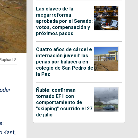
Las claves de la
megarreforma
aprobada por el Senado:
votos, compensación y
próximos pasos
Cuatro años de cárcel e
internación juvenil: las
 Raphael S.
penas por balacera en
colegio de San Pedro de
la Paz
poder
Ñuble: confirman
tornado EF1 con
comportamiento de
"skipping" ocurrido el 27
de julio
s:
o Kast,