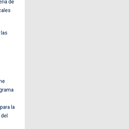
eria de
cales
 las
one
ograma
a
para la
 del