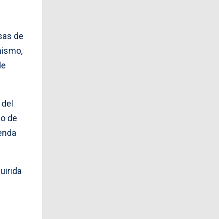
sas de
mismo,
de
 del
io de
ienda
uirida