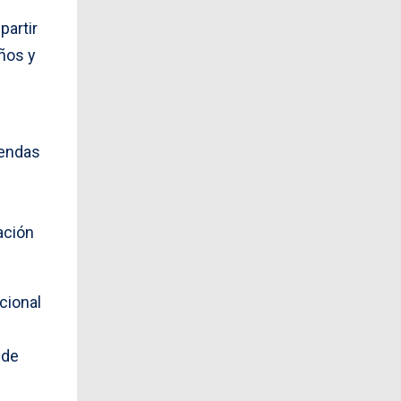
partir
ños y
iendas
ación
cional
 de