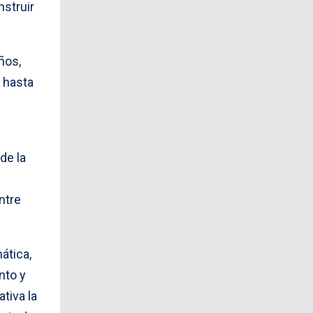
nstruir
ños,
 hasta
de la
ntre
ática,
nto y
tiva la