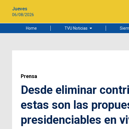
Jueves
06/08/2026
Home
TVU Noticias
Siem
Lo más leído
Ciudad
Cultura
Universidad de Concepción
Prensa
Desde eliminar contr
estas son las propues
presidenciables en v