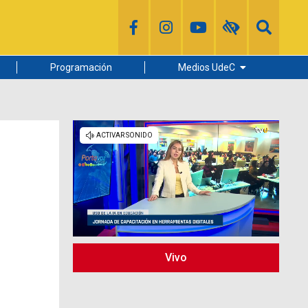
Programación
Medios UdeC
Diario Concepción
Radio UdeC
Noticias UdeC
La Discusión
Vivo