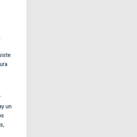
.
siste
tura
y
ay un
os
s,