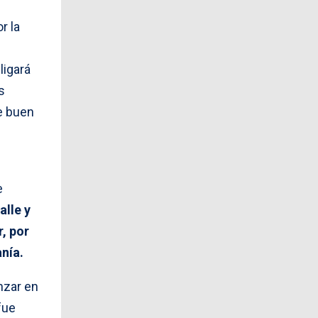
r la
ligará
s
e buen
e
alle y
, por
anía.
nzar en
fue