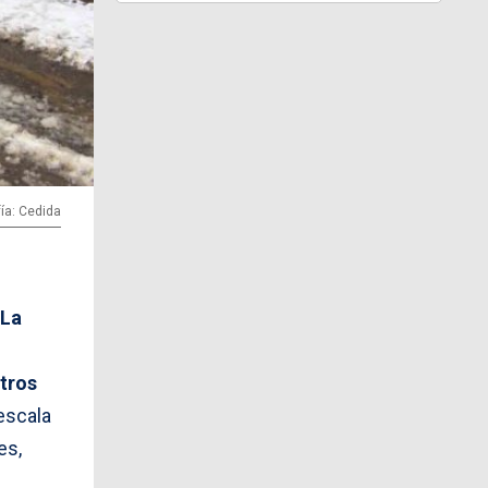
ía: Cedida
(La
tros
escala
es,