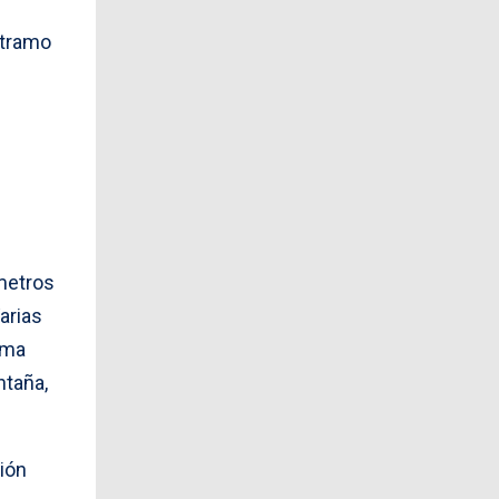
 tramo
metros
arias
rma
ntaña,
ión