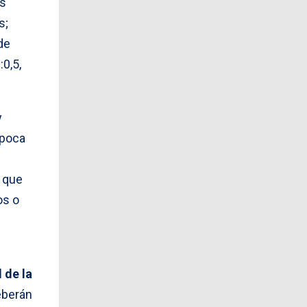
as
s;
de
0,5,
y
época
 que
os o
 de la
eberán