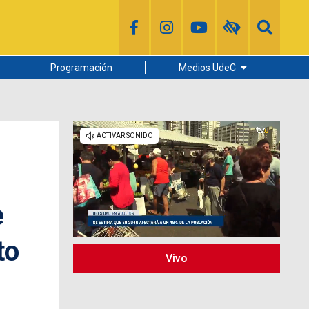
Programación
Medios UdeC
Diario Concepción
Radio UdeC
Noticias UdeC
La Discusión
e
to
Vivo