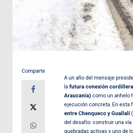
Comparte
A un año del mensaje presid
la
futura conexión cordiller
Araucanía)
como un anhelo his
ejecución concreta. En esta 
entre Chenqueco y Guallalí
(
del desafío: construir una ví
quebradas activas y uno de lo