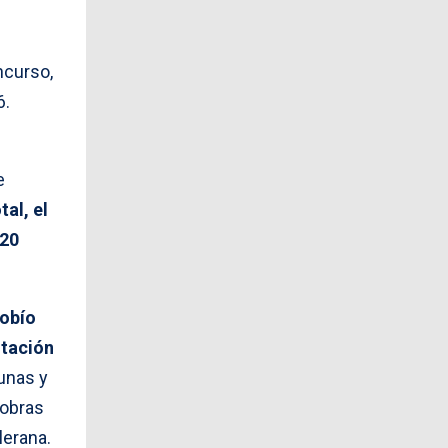
ncurso,
6.
e
tal, el
720
iobío
ntación
gunas y
 obras
lerana.