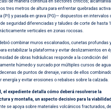
 casi de manera continua en sectores críticos; alcantarill
os tres metros de altura para enfrentar quebradas activa
a (PI) y pasada en grava (PG)— dispuestos en intervalos 
de seguridad diferenciadas y taludes de corte de hasta 1:
rácticamente verticales en zonas rocosas.
ño debió combinar muros escalonados, cunetas profundas 
ra estabilizar la plataforma y evitar deslizamientos en 
ensidad de obras hidráulicas responde a la condición del
madamente húmedo y surcado por múltiples cursos de agua
 decenas de puntos de drenaje, varios de ellos combinad
r energía y evitar erosiones o rebalses sobre la calzada.
l, el expediente detalla cómo deberá resolverse la
ctura y montaña, un aspecto decisivo para la viabilidad
nte se apoya sobre materiales volcánicos fracturados, d