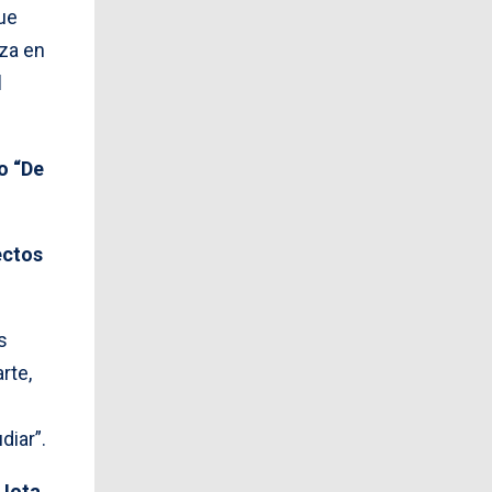
ue
iza en
l
o “De
ectos
s
rte,
diar”.
 Jota