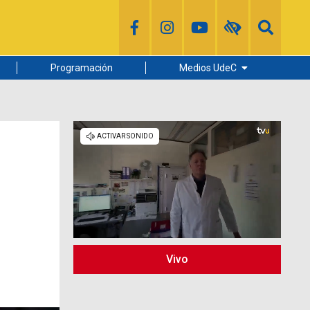
Programación
Medios UdeC
Diario Concepción
Radio UdeC
Noticias UdeC
La Discusión
Vivo