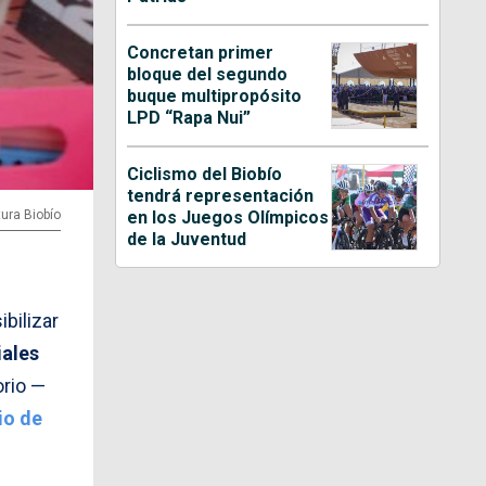
Concretan primer
bloque del segundo
buque multipropósito
LPD “Rapa Nui”
Ciclismo del Biobío
tendrá representación
tura Biobío
en los Juegos Olímpicos
de la Juventud
ibilizar
iales
orio —
io de