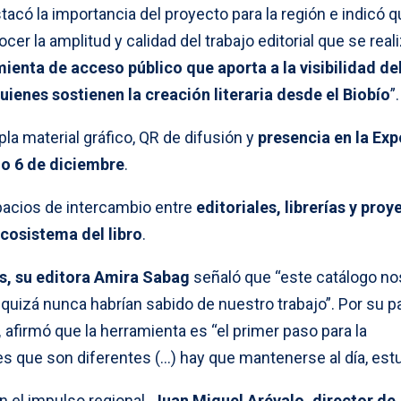
có la importancia del proyecto para la región e indicó q
er la amplitud y calidad del trabajo editorial que se real
ienta de acceso público que aporta a la visibilidad de
quienes sostienen la creación literaria desde el Biobío
”.
 material gráfico, QR de difusión y
presencia en la Exp
mo 6 de diciembre
.
spacios de intercambio entre
editoriales, librerías y proy
ecosistema del libro
.
s, su editora Amira Sabag
señaló que “este catálogo no
 quizá nunca habrían sabido de nuestro trabajo”. Por su pa
,
afirmó que la herramienta es “el primer paso para la
es que son diferentes (…) hay que mantenerse al día, estu
n el impulso regional.
Juan Miguel Arévalo, director de