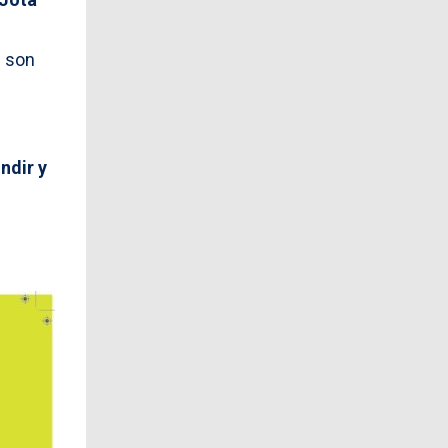
e son
ndir y