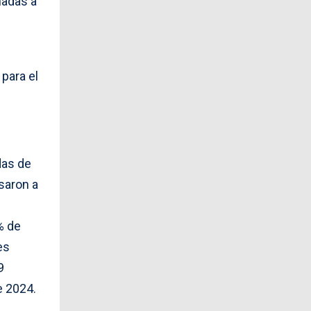
nadas a
 para el
das de
esaron a
% de
es
9
e 2024.