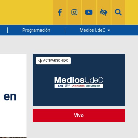
Programación
Medios UdeC
Diario Concepción
Radio UdeC
Noticias UdeC
La Discusión
s en
Vivo