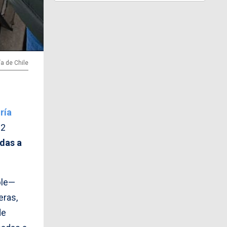
a de Chile
ría
62
adas a
ble—
eras,
de