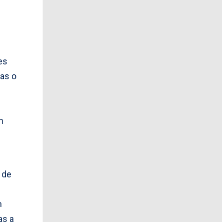
es
as o
n
 de
n
as a