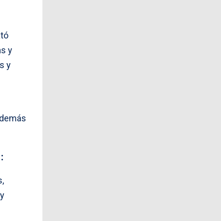
ató
as y
s y
además
:
,
 y