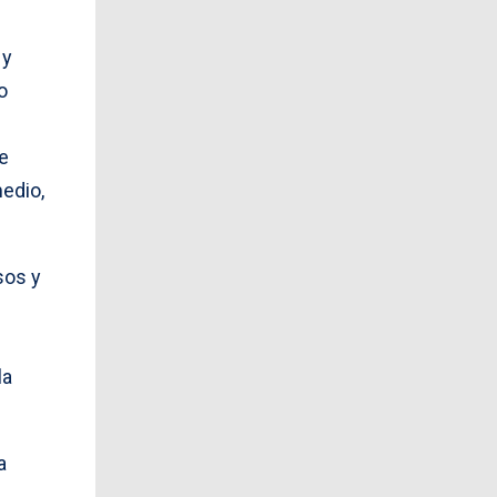
 y
o
de
edio,
sos y
la
a