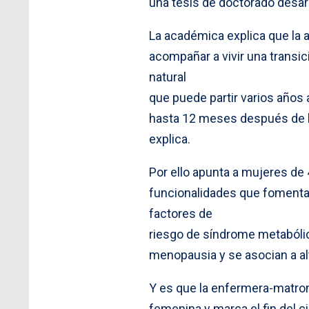
una tesis de doctorado desarro
La académica explica que la a
acompañar a vivir una transi
natural
que puede partir varios años 
hasta 12 meses después de la
explica.
Por ello apunta a mujeres de 
funcionalidades que fomentan 
factores de
riesgo de síndrome metabóli
menopausia y se asocian a al
Y es que la enfermera-matron
femenina y marca el fin del c