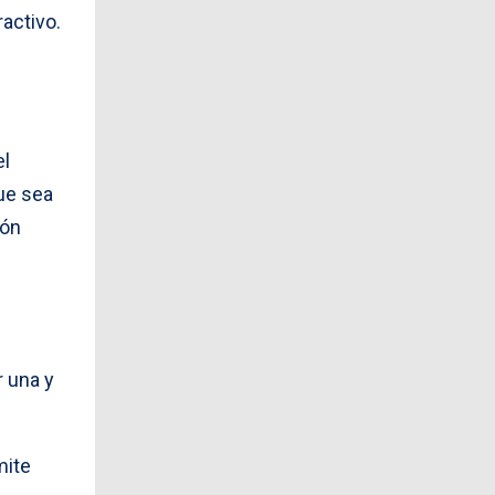
activo.
el
ue sea
ión
r una y
mite