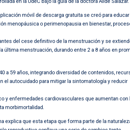
llada en la UdeC bajo la guía de la doctora Alide Salazar.
plicación móvil de descarga gratuita se creó para educar
ción menopáusica o perimenopausia en bienestar, proces
antes del cese definitivo de la menstruación y se extien
 última menstruación, durando entre 2 a 8 años en prom
40 a 59 años, integrando diversidad de contenidos, recur
el autocuidado para mitigar la sintomatología y reducir
co y enfermedades cardiovasculares que aumentan con 
ta morbimortalidad.
a explica que esta etapa que forma parte de la naturalez
iclo reproductivo conlleva una serie de cambios tanto