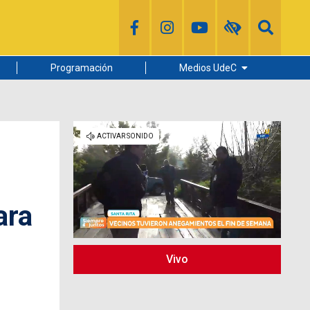
Programación
Medios UdeC
Diario Concepción
Radio UdeC
Noticias UdeC
La Discusión
ara
Vivo