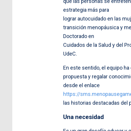
que las personas se entrete
estrategia más para
lograr autocuidado en las muj
transición menopáusica y men
Doctorado en
Cuidados de la Salud y del Pr
UdeC.
En este sentido, el equipo ha
propuesta y regalar conocimie
desde el enlace
https://sms.menopausegam
las historias destacadas de
Una necesidad
Es un gran desafío educar y c