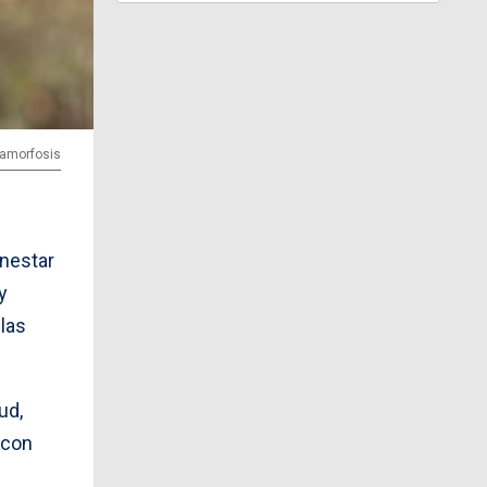
tamorfosis
enestar
y
 las
ud,
 con