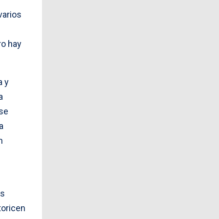
varios
ro hay
a y
a
 se
a
n
os
toricen