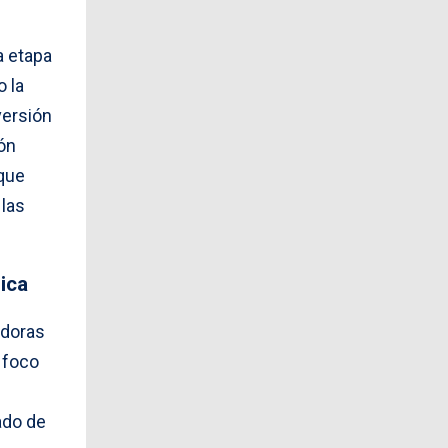
a etapa
 la
versión
ión
 que
 las
ica
adoras
 foco
ado de