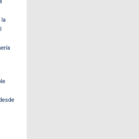
a
 la
l
ería
a
ble
 desde