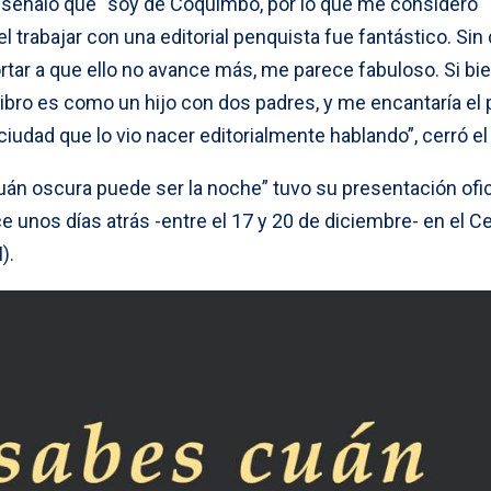
or señaló que “soy de Coquimbo, por lo que me considero
trabajar con una editorial penquista fue fantástico. Sin 
rtar a que ello no avance más, me parece fabuloso. Si bie
libro es como un hijo con dos padres, y me encantaría el
ciudad que lo vio nacer editorialmente hablando”, cerró el 
uán oscura puede ser la noche” tuvo su presentación ofic
ace unos días atrás -entre el 17 y 20 de diciembre- en el C
).