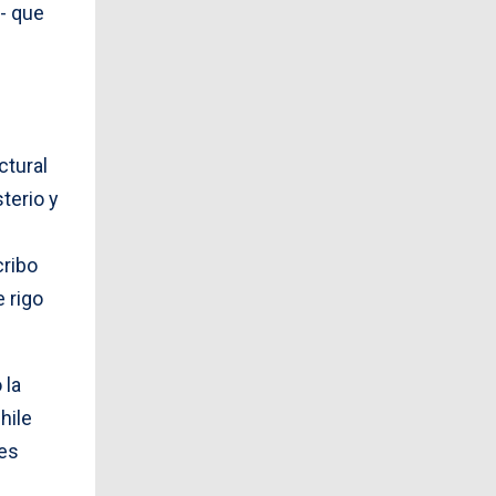
- que
ctural
terio y
cribo
e rigo
 la
hile
jes