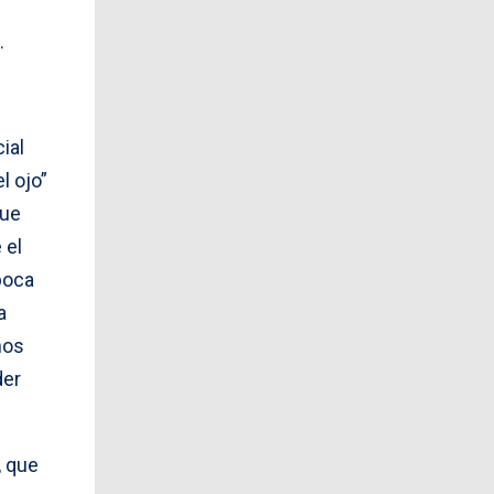
.
ial
l ojo”
que
 el
poca
a
ños
der
, que