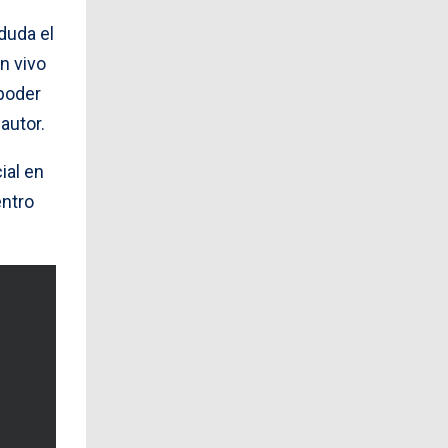
duda el
n vivo
 poder
autor.
ial en
entro