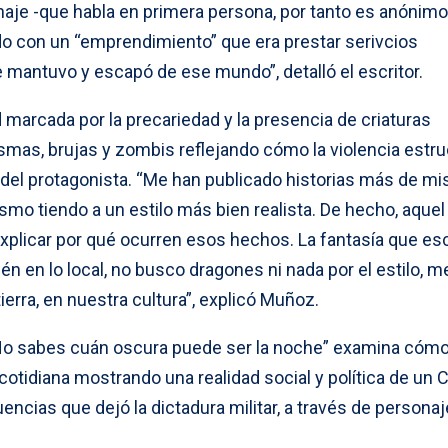
naje -que habla en primera persona, por tanto es anónimo
ado con un “emprendimiento” que era prestar serivcios
 mantuvo y escapó de ese mundo”, detalló el escritor.
d marcada por la precariedad y la presencia de criaturas
smas, brujas y zombis reflejando cómo la violencia estru
l protagonista. “Me han publicado historias más de mis
ismo tiendo a un estilo más bien realista. De hecho, aquel
explicar por qué ocurren esos hechos. La fantasía que es
bién en lo local, no busco dragones ni nada por el estilo, m
ierra, en nuestra cultura”, explicó Muñoz.
“No sabes cuán oscura puede ser la noche” examina cómo
 cotidiana mostrando una realidad social y política de un C
ncias que dejó la dictadura militar, a través de persona