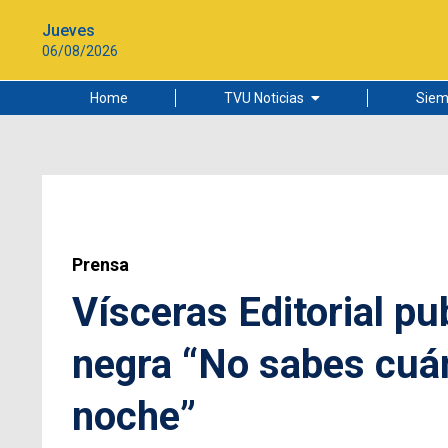
Jueves
06/08/2026
Home
TVU Noticias
Siem
Lo más leído
Ciudad
Cultura
Universidad de Concepción
Prensa
Vísceras Editorial pub
negra “No sabes cuán
noche”