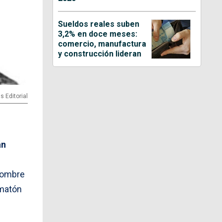
Sueldos reales suben
3,2% en doce meses:
comercio, manufactura
y construcción lideran
s Editorial
án
 hombre
“matón