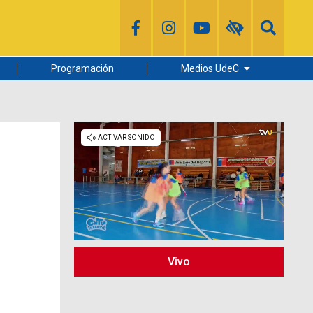
Programación
Medios UdeC
Diario Concepción
Radio UdeC
Noticias UdeC
La Discusión
Vivo