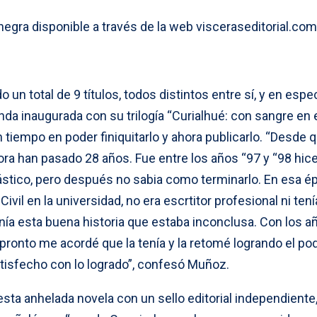
 negra disponible a través de la web visceraseditorial.com
o un total de 9 títulos, todos distintos entre sí, y en espec
nda inaugurada con su trilogía “Curialhué: con sangre en e
tiempo en poder finiquitarlo y ahora publicarlo. “Desde 
ra han pasado 28 años. Fue entre los años “97 y “98 hice
tástico, pero después no sabia como terminarlo. En esa é
ivil en la universidad, no era escrtitor profesional ni tení
enía esta buena historia que estaba inconclusa. Con los a
pronto me acordé que la tenía y la retomé logrando el po
atisfecho con lo logrado”, confesó Muñoz.
sta anhelada novela con un sello editorial independiente