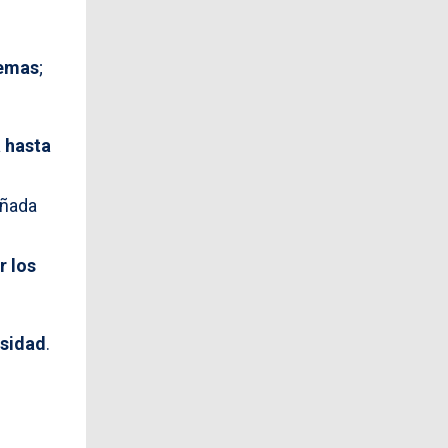
remas
;
 hasta
añada
r los
nsidad
.