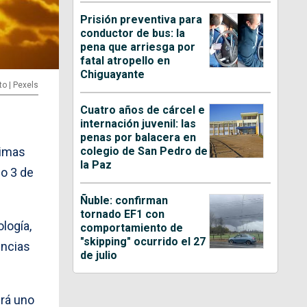
Prisión preventiva para
conductor de bus: la
pena que arriesga por
fatal atropello en
Chiguayante
to | Pexels
Cuatro años de cárcel e
internación juvenil: las
penas por balacera en
colegio de San Pedro de
ximas
la Paz
do 3 de
Ñuble: confirman
tornado EF1 con
ología,
comportamiento de
"skipping" ocurrido el 27
encias
de julio
erá uno