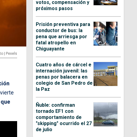
votos, compensación y
próximos pasos
Prisión preventiva para
conductor de bus: la
pena que arriesga por
fatal atropello en
Chiguayante
to | Pexels
Cuatro años de cárcel e
internación juvenil: las
penas por balacera en
colegio de San Pedro de
ción
la Paz
vierte
 que
Ñuble: confirman
tornado EF1 con
comportamiento de
"skipping" ocurrido el 27
de julio