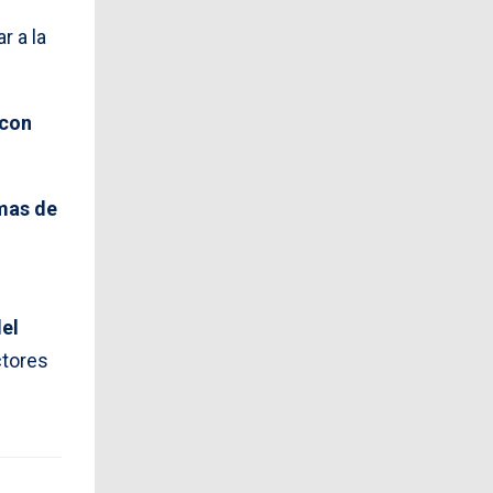
r a la
 con
mas de
el
tores