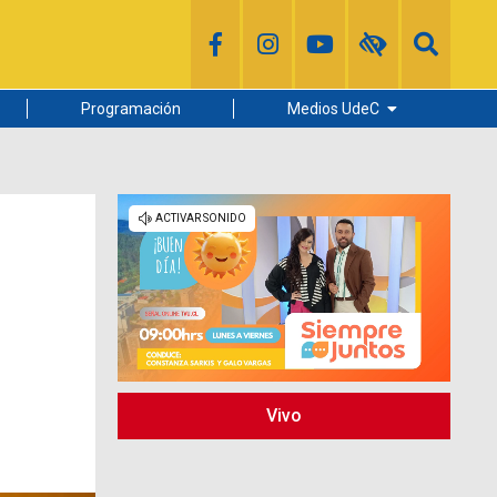
Programación
Medios UdeC
Diario Concepción
Radio UdeC
Noticias UdeC
La Discusión
Vivo