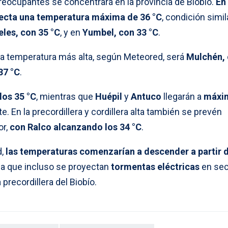
eocupantes se concentrará en la provincia de Biobío.
En
ecta una temperatura máxima de 36 °C
, condición simila
les, con 35 °C
, y en
Yumbel, con 33 °C
.
a temperatura más alta, según Meteored, será
Mulchén,
37 °C
.
los 35 °C
, mientras que
Huépil
y
Antuco
llegarán a
máxi
e. En la precordillera y cordillera alta también se prevén
or,
con Ralco alcanzando los 34 °C
.
d,
las temperaturas comenzarían a descender a partir d
 la que incluso se proyectan
tormentas eléctricas
en sec
a precordillera del Biobío.