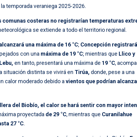
 la temporada veraniega 2025-2026.
s comunas costeras no registrarían temperaturas ext
teorológica se extiende a todo el territorio regional.
alcanzará una máxima de 16 °C
;
Concepción registrará
spejados con una
máxima de 19 °C
; mientras que
Llico y
Lebu,
en tanto, presentará una máxima de
19 °C
, acomp
 situación distinta se vivirá en
Tirúa,
donde, pese a una
 un calor moderado debido a
vientos que podrían alcanza
llera del Biobío, el calor se hará sentir con mayor inte
máxima proyectada
de 29 °C
, mientras que
Curanilahue
asta 27 °C
.