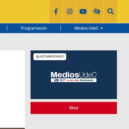
Programación
Medios UdeC
Diario Concepción
Radio UdeC
Noticias UdeC
La Discusión
Vivo