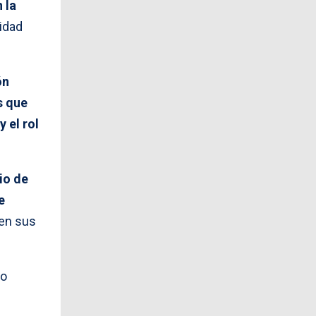
 la
midad
ón
s que
y el rol
io de
e
 en sus
ro