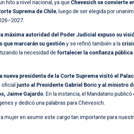
 hito a nivel nacional, ya que
Chevesich se convierte en
 Corte Suprema de Chile
, luego de ser elegida por unani
 2026–2027.
va máxima autoridad del Poder Judicial expuso su visi
os que marcarán su gestión
y se refirió también a la
crisi
atizando la necesidad de
fortalecer la confianza pública 
la nueva presidenta de la Corte Suprema visitó el Palac
oficial
junto al Presidente Gabriel Boric y al ministro d
os, Jaime Gajardo
. En la instancia, el Mandatario publicó
genes y dedicó una palabras para Chevesich.
era mujer en asumir este cargo tan importante para nuest