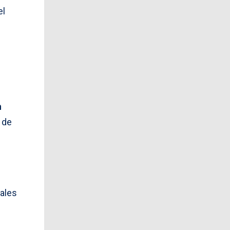
el
n
 de
nales