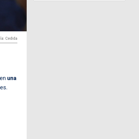
ía: Cedida
 en
una
es.