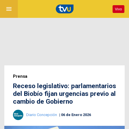
menu
Vivo
Prensa
Receso legislativo: parlamentarios
del Biobío fijan urgencias previo al
cambio de Gobierno
Diario Concepción
06 de Enero 2026