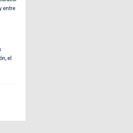
y entre
s
n, el