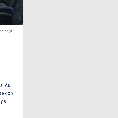
carga (39)
e
s. Así
rse con
y el