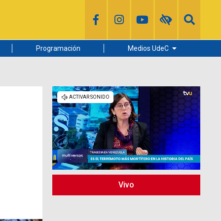
Programación
Medios UdeC
Diario Concepción
Radio UdeC
Noticias UdeC
La Discusión
Vivo