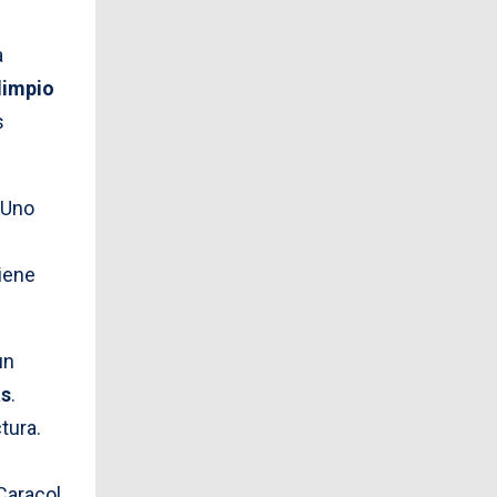
a
limpio
s
“Uno
iene
un
as
.
tura.
 Caracol