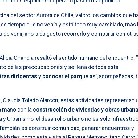
 como un espacio recuperado para el uso público.
ina del sector Aurora de Chile, valoró los cambios que h
ace tiempo que no venía y está todo muy cambiado,
más 
a de venir, ahora da gusto recorrerlo y compartir con otra
Alicia Chandia resaltó el sentido humano del encuentro. 
rato de las preocupaciones y se llena de toda esta
ras dirigentas y conocer el parqu
e así, acompañadas, t
vu, Claudia Toledo Alarcón, estas actividades representan 
la mano con la
construcción de viviendas y obras urban
a y Urbanismo, el desarrollo urbano no es solo infraestruc
 También es construir comunidad, generar encuentros y
Actividades como esta visita al Parque Metropolitano Cerro