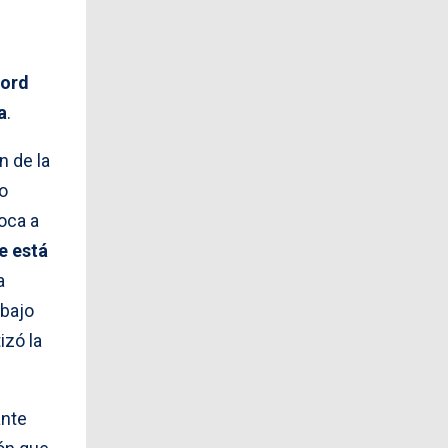
Lord
a
.
n de la
io
oca a
e está
a
abajo
izó la
ante