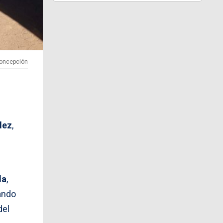
 Concepción
dez
,
da
,
dando
del