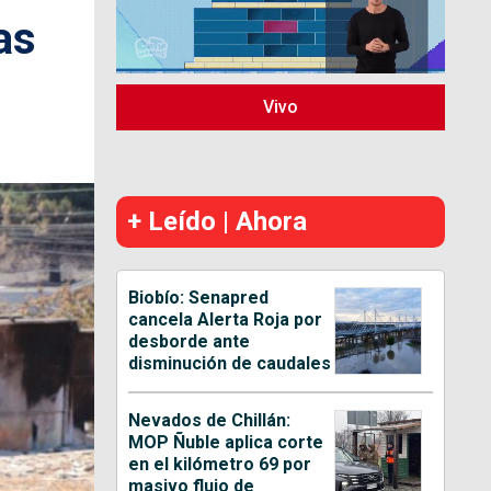
as
Vivo
+ Leído | Ahora
Biobío: Senapred
cancela Alerta Roja por
desborde ante
disminución de caudales
Nevados de Chillán:
MOP Ñuble aplica corte
en el kilómetro 69 por
masivo flujo de