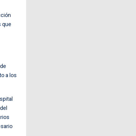
cción
s que
 de
to a los
spital
 del
rios
esario