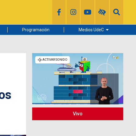
Programación
Medios UdeC
Diario Concepción
Radio UdeC
Noticias UdeC
La Discusión
vos
Vivo