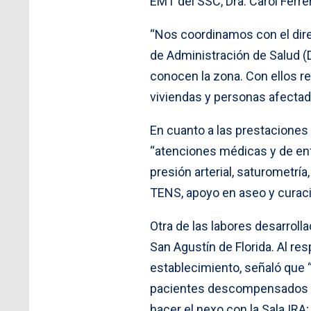
EMT del SSC, Dra. Carol Ferrer
“Nos coordinamos con el dir
de Administración de Salud (
conocen la zona. Con ellos re
viviendas y personas afectada
En cuanto a las prestaciones 
“atenciones médicas y de enf
presión arterial, saturometría
TENS, apoyo en aseo y curaci
Otra de las labores desarrolla
San Agustín de Florida. Al re
establecimiento, señaló que
pacientes descompensados o c
hacer el nexo con la Sala IR