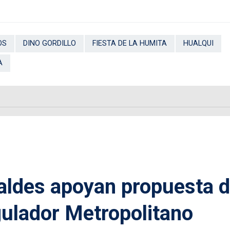
OS
DINO GORDILLO
FIESTA DE LA HUMITA
HUALQUI
A
caldes apoyan propuesta 
gulador Metropolitano