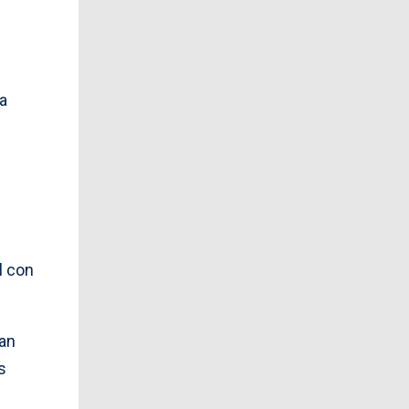
a
al con
ran
s