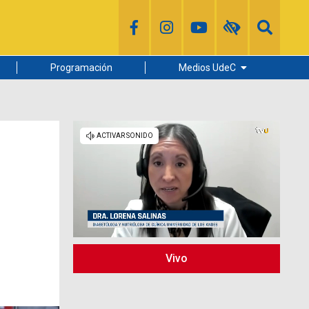
Programación
Medios UdeC
Diario Concepción
Radio UdeC
Noticias UdeC
La Discusión
Vivo