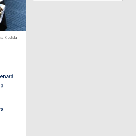
ía: Cedida
lenará
la
ra