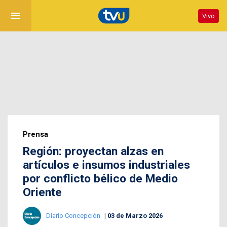
menu
Vivo
Prensa
Región: proyectan alzas en
artículos e insumos industriales
por conflicto bélico de Medio
Oriente
Diario Concepción
03 de Marzo 2026