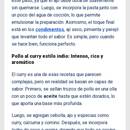
este paso, ya que el ajo debe dorarse suavemente
sin quemarse. Luego, se incorpora la pasta junto con
un poco del agua de cocción, lo que permite
emulsionar la preparación. Asimismo, el toque final
está en los
condimentos
, ají seco, pimienta y perejil
que levantan todo el sabor. Es simple, pero cuando
se hace bien, funciona perfecto.
Pollo al curry estilo indio: Intenso, rico y
aromático
El curry es una de esas recetas que parecen
complejas, pero en realidad se basan en capas de
sabor. Primero, se sellan trozos de pollo en una olla
con un poco de
aceite
hasta que estén dorados, lo
que aporta una base más profunda.
Luego, se agregan cebolla, ajo y especias como
curry, cúrcuma y comino. Después, se incorpora
leche de coco o crema, dejando que todo se cocine