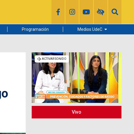
Programación
Medios UdeC
Diario Concepción
Radio UdeC
Noticias UdeC
La Discusión
go
Vivo