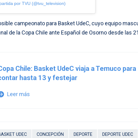
artida por TVU (@tvu_television)
osible campeonato para Basket UdeC, cuyo equipo mascu
inal de la Copa Chile ante Español de Osorno desde las 2
Copa Chile: Basket UdeC viaja a Temuco para
contar hasta 13 y festejar
Leer más
w_forward
BASKET UDEC
CONCEPCIÓN
DEPORTE
DEPORTE UDEC