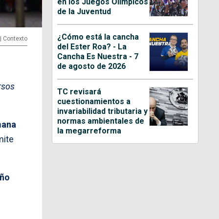
en los Juegos Olímpicos
de la Juventud
¿Cómo está la cancha
 | Contexto
del Ester Roa? - La
Cancha Es Nuestra - 7
de agosto de 2026
rsos
TC revisará
cuestionamientos a
invariabilidad tributaria y
normas ambientales de
mana
la megarreforma
mite
año