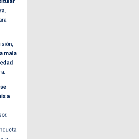
itular
ra
,
ara
isión,
a mala
iedad
ra.
 se
ís a
sor.
onducta
 y, si