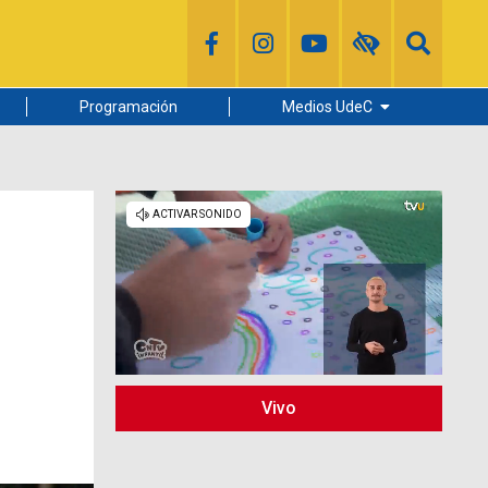
Programación
Medios UdeC
Diario Concepción
Radio UdeC
Noticias UdeC
La Discusión
Vivo