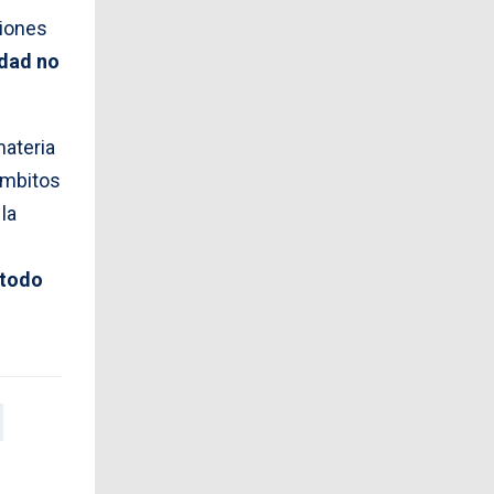
ciones
edad no
materia
ámbitos
la
 todo