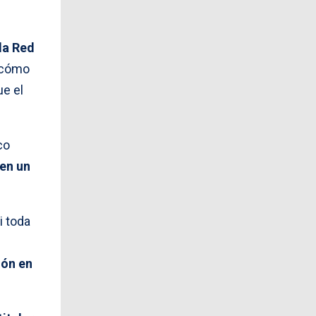
la Red
r cómo
ue el
co
 en un
i toda
ión en