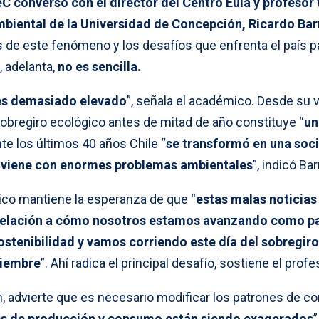
 conversó con el director del Centro Eula y profesor t
mbiental de la Universidad de Concepción, Ricardo Bar
s de este fenómeno y los desafíos que enfrenta el país p
e, adelanta,
no es sencilla.
 es demasiado elevado
”, señala el académico. Desde su v
sobregiro ecológico antes de mitad de año constituye “
un
nte los últimos 40 años Chile “
se transformó en una soc
viene con enormes problemas ambientales
”, indicó Bar
ico mantiene la esperanza de que “
estas malas noticias
relación a cómo nosotros estamos avanzando como pa
stenibilidad y vamos corriendo este día del sobregiro
ciembre
”. Ahí radica el principal desafío, sostiene el profe
n, advierte que es necesario modificar los patrones de c
es de producción y consumo están siendo exagerados
”