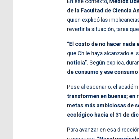
En ese contexto,
Medios UdeC
de la Facultad de Ciencia A
quien explicó las implicancia
revertir la situación, tarea qu
“
El costo de no hacer nada
que Chile haya alcanzado el 
noticia
”. Según explica, dura
de consumo y ese consumo 
Pese al escenario, el académ
transformen en buenas; en 
metas más ambiciosas de so
ecológico hacia el 31 de di
Para avanzar en esa direcció
y consumo. “
Nuestros nivel