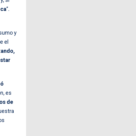
ica
”.
nsumo y
e el
tando,
estar
có
n, es
los de
uestra
os