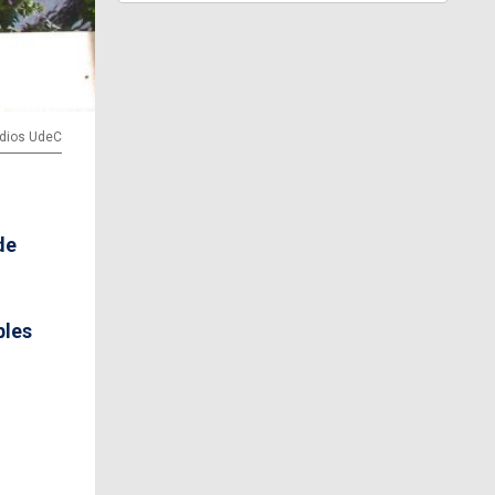
edios UdeC
de
bles