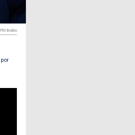
 PDI Biobío
 por