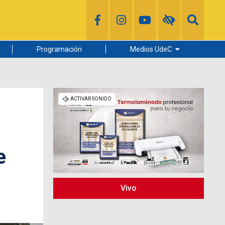
Programación
Medios UdeC
Diario Concepción
Radio UdeC
Noticias UdeC
La Discusión
e
Vivo