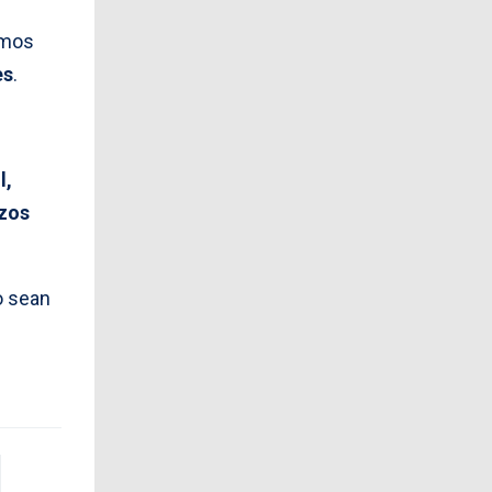
smos
es
.
l,
azos
o sean