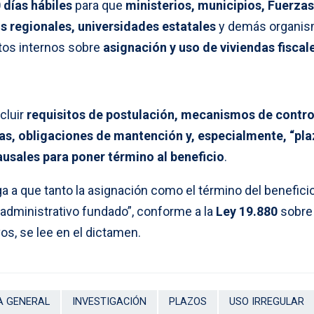
 días hábiles
para que
ministerios, municipios, Fuerzas
s regionales, universidades estatales
y demás organi
tos internos sobre
asignación y uso de viviendas fiscal
cluir
requisitos de postulación, mecanismos de contro
vas, obligaciones de mantención y, especialmente, “pl
ausales para poner término al beneficio
.
 a que tanto la asignación como el término del benefici
administrativo fundado”, conforme a la
Ley 19.880
sobre
os, se lee en el dictamen.
A GENERAL
INVESTIGACIÓN
PLAZOS
USO IRREGULAR