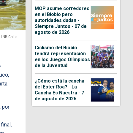
MOP asume corredores
en el Biobío pero
autoridades dudan -
Siempre Juntos - 07 de
agosto de 2026
: LNB Chile
Ciclismo del Biobío
tendrá representación
en los Juegos Olímpicos
de la Juventud
o
uco,
¿Cómo está la cancha
arta
del Ester Roa? - La
Cancha Es Nuestra - 7
de agosto de 2026
a por
final,