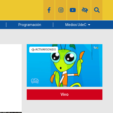
Programación
Medios UdeC
Diario Concepción
Radio UdeC
Noticias UdeC
La Discusión
Vivo