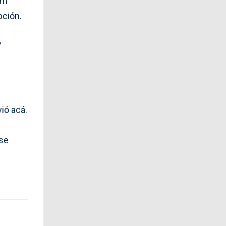
im
pción.
,
ió acá.
 se