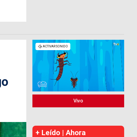
go
Vivo
+ Leído | Ahora