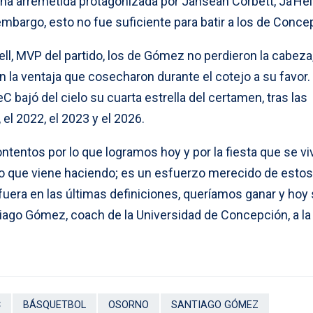
 una arremetida protagonizada por Jahsean Corbett, Ja’He
bargo, esto no fue suficiente para batir a los de Conce
l, MVP del partido, los de Gómez no perdieron la cabeza
 la ventaja que cosecharon durante el cotejo a su favor.
C bajó del cielo su cuarta estrella del certamen, tras las
 el 2022, el 2023 y el 2026.
ntos por lo que logramos hoy y por la fiesta que se viv
bajo que viene haciendo; es un esfuerzo merecido de estos
uera en las últimas definiciones, queríamos ganar y hoy
tiago Gómez, coach de la Universidad de Concepción, a la
C
BÁSQUETBOL
OSORNO
SANTIAGO GÓMEZ