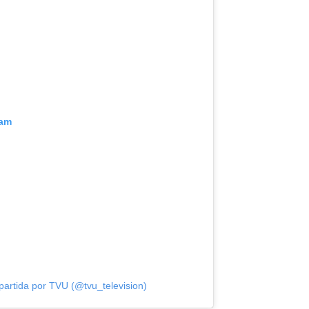
ram
artida por TVU (@tvu_television)