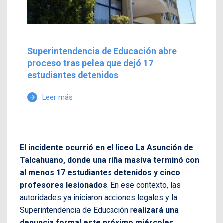
Superintendencia de Educación abre
proceso tras pelea que dejó 17
estudiantes detenidos
Leer más
arrow_forward
El incidente ocurrió en el liceo La Asunción de
Talcahuano, donde una riña masiva terminó con
al menos 17 estudiantes detenidos y cinco
profesores lesionados
. En ese contexto, las
autoridades ya iniciaron acciones legales y la
Superintendencia de Educación r
ealizará una
denuncia formal este próximo miércoles
.