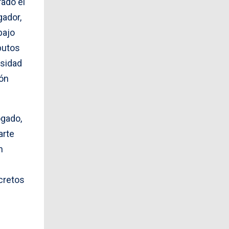
rado el
gador,
bajo
ibutos
rsidad
ión
ogado,
arte
n
ecretos