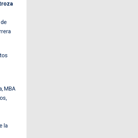
troza
 de
rrera
ntos
a, MBA
os,
e la