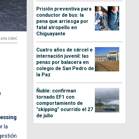
Prisión preventiva para
conductor de bus: la
pena que arriesga por
fatal atropello en
Chiguayante
toría UdeC
Cuatro años de cárcel e
internación juvenil: las
penas por balacera en
colegio de San Pedro de
la Paz
Ñuble: confirman
n
tornado EF1 con
comportamiento de
"skipping" ocurrido el 27
de julio
lessing
r la
gestión