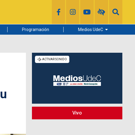
Programación
Medios UdeC
Diario Concepción
Radio UdeC
Noticias UdeC
La Discusión
su
Vivo