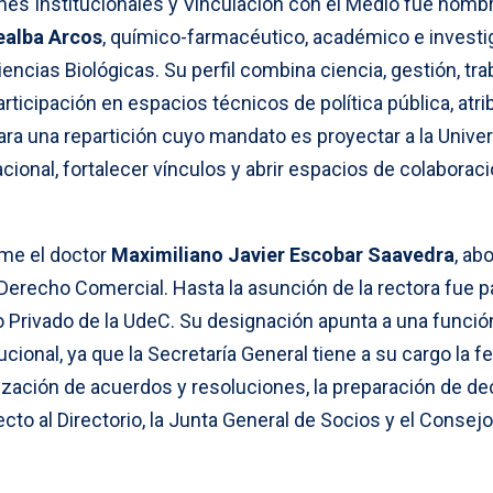
ones Institucionales y Vinculación con el Medio fue nomb
ealba Arcos
, químico-farmacéutico, académico e investi
encias Biológicas. Su perfil combina ciencia, gestión, tra
rticipación en espacios técnicos de política pública, atr
ra una repartición cuyo mandato es proyectar a la Unive
acional, fortalecer vínculos y abrir espacios de colaborac
me el doctor
Maximiliano Javier Escobar Saavedra
, ab
Derecho Comercial. Hasta la asunción de la rectora fue p
Privado de la UdeC. Su designación apunta a una funció
tucional, ya que la Secretaría General tiene a su cargo la fe
ialización de acuerdos y resoluciones, la preparación de d
ecto al Directorio, la Junta General de Socios y el Consejo