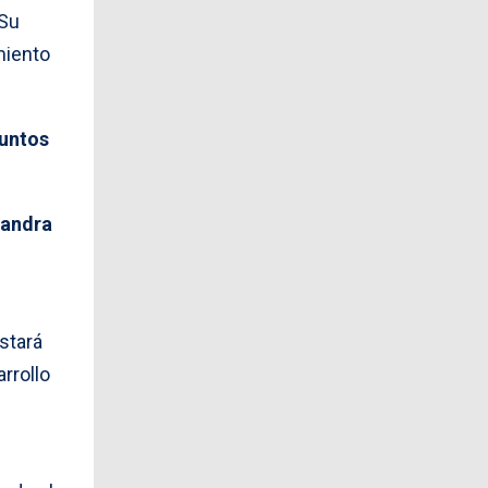
 Su
miento
suntos
jandra
stará
arrollo