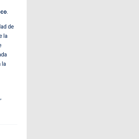
sco
.
dad de
 la
e
ada
 la
,