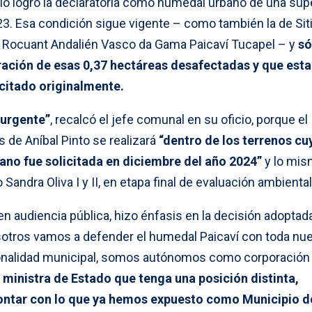
io logró la declaratoria como humedal urbano de una supe
23. Esa condición sigue vigente – como también la de Sit
ico Rocuant Andalién Vasco da Gama Paicaví Tucapel – y
só
ración de esas 0,37 hectáreas desafectadas y que est
icitado originalmente.
 urgente”
, recalcó el jefe comunal en su oficio, porque el
de Aníbal Pinto se realizará
“dentro de los terrenos cu
no fue solicitada en diciembre del año 2024”
y lo mi
 Sandra Oliva I y II, en etapa final de evaluación ambiental
en audiencia pública, hizo énfasis en la decisión adopta
sotros vamos a defender el humedal Paicaví con toda nue
cionalidad municipal, somos autónomos como corporación
o ministra de Estado que tenga una posición distinta,
ontar con lo que ya hemos expuesto como Municipio d