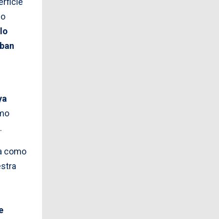
rficie
io
lo
aban
ya
smo
.
da como
stra
e