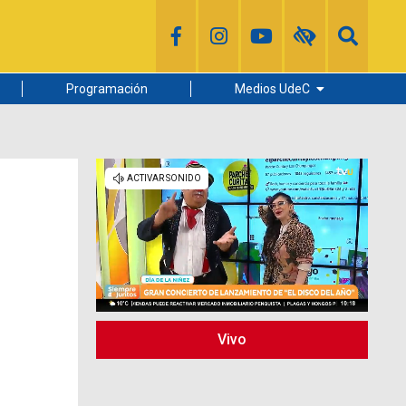
Programación
Medios UdeC
Diario Concepción
Radio UdeC
Noticias UdeC
La Discusión
Vivo