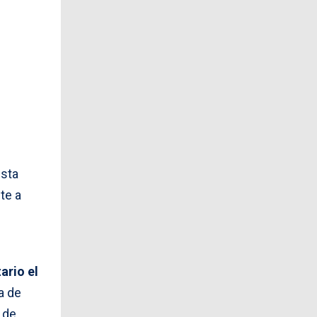
esta
te a
ario el
a de
 de