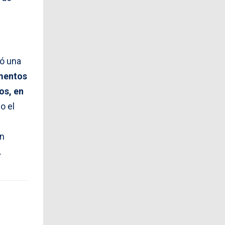
ió una
amentos
os, en
o el
in
.