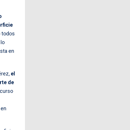
o
rficie
o todos
lo
ista en
érez,
el
rte de
ecurso
 en