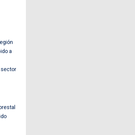
Región
ido a
 sector
orestal
ido