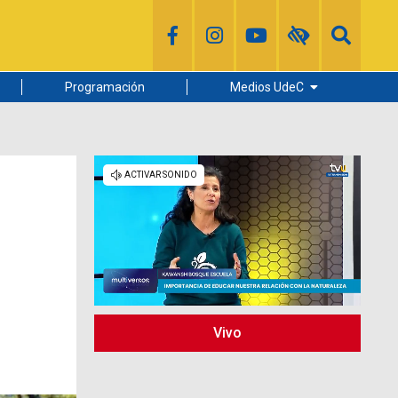
Programación
Medios UdeC
Diario Concepción
Radio UdeC
Noticias UdeC
La Discusión
Vivo