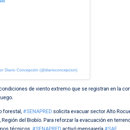
ram
or Diario Concepción (@diarioconcepcion)
 condiciones de viento extremo que se registran en la c
fuego.
 forestal,
#SENAPRED
solicita evacuar sector Alto Rocu
Región del Biobío. Para reforzar la evacuación en terren
smos técnicos,
#SENAPRED
activó mensajería
#SAE
.