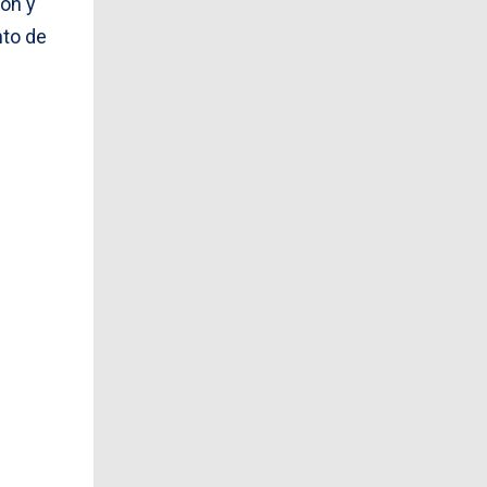
ión y
nto de