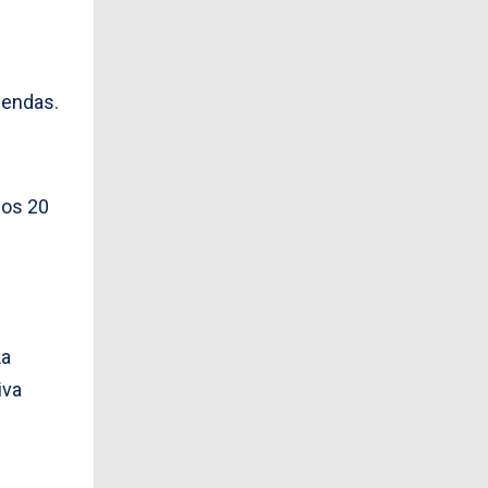
iendas.
nos 20
La
iva