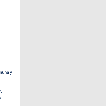
omuna y
e,
o