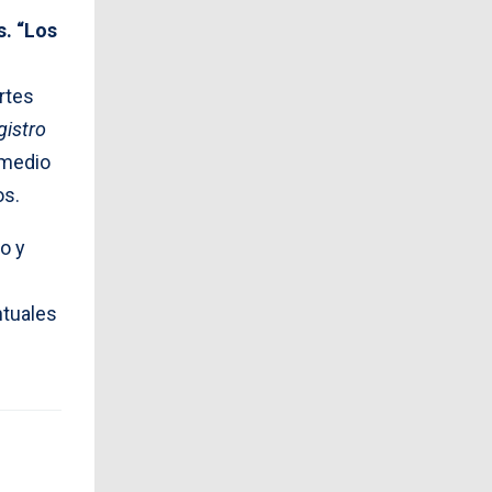
s. “Los
rtes
gistro
omedio
os.
o y
ntuales