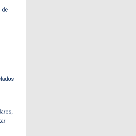
d de
slados
n
lares,
tar