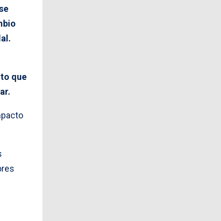
se
mbio
al.
ito que
ar.
mpacto
s
ores