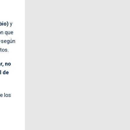
bio)
y
on que
 —según
tos.
r, no
l de
e los
e