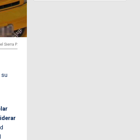
l Sierra P.
 su
lar
iderar
ad
l