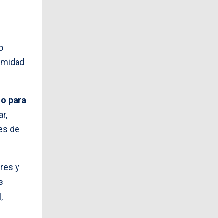
o
nimidad
zo para
ar,
es de
res y
s
,