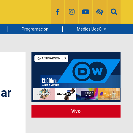
Programación
Medios UdeC
Diario Concepción
Radio UdeC
Noticias UdeC
La Discusión
iar
Vivo