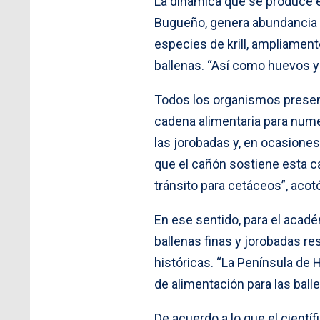
La dinámica que se produce e
Bugueño, genera abundancia d
especies de krill, ampliamen
ballenas. “Así como huevos y 
Todos los organismos presente
cadena alimentaria para nume
las jorobadas y, en ocasione
que el cañón sostiene esta ca
tránsito para cetáceos”, acot
En ese sentido, para el acad
ballenas finas y jorobadas re
históricas. “La Península de 
de alimentación para las balle
De acuerdo a lo que el cientí