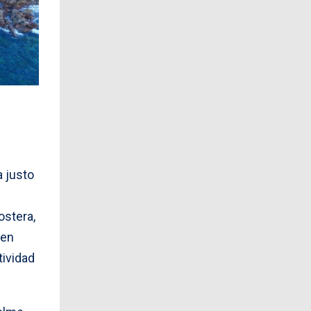
a justo
ostera,
 en
tividad