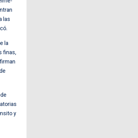
elme-
ntran
a las
có.
e la
 finas,
nfirman
 de
 de
atorias
nsito y