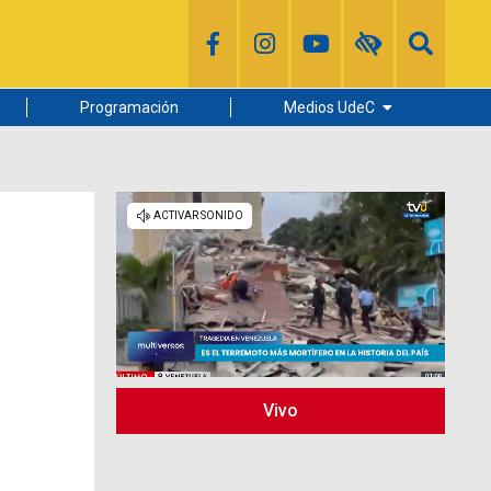
Programación
Medios UdeC
Diario Concepción
Radio UdeC
Noticias UdeC
La Discusión
Vivo