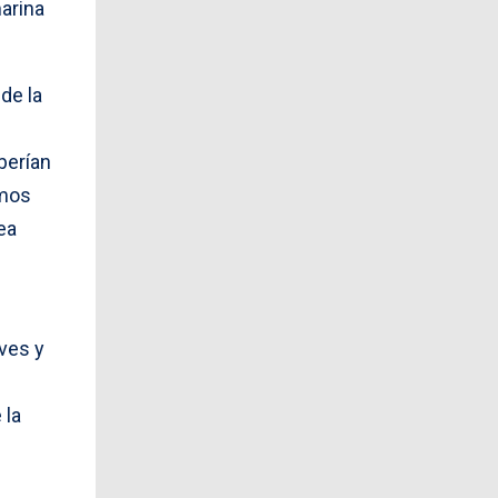
arina
de la
berían
emos
ea
ves y
 la