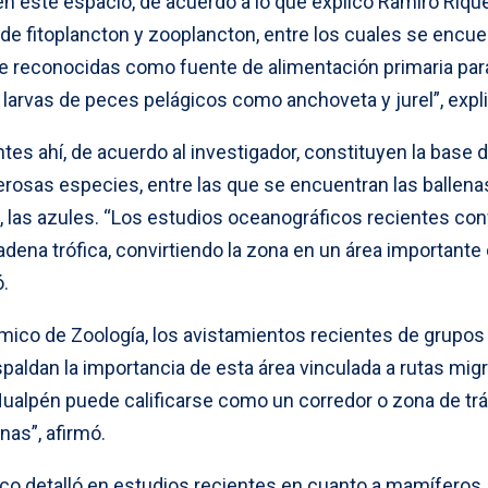
n este espacio, de acuerdo a lo que explicó Ramiro Riqu
e fitoplancton y zooplancton, entre los cuales se encue
te reconocidas como fuente de alimentación primaria par
larvas de peces pelágicos como anchoveta y jurel”, expli
s ahí, de acuerdo al investigador, constituyen la base d
rosas especies, entre las que se encuentran las ballenas
s, las azules. “Los estudios oceanográficos recientes co
dena trófica, convirtiendo la zona en un área importante
ó.
émico de Zoología, los avistamientos recientes de grupos
spaldan la importancia de esta área vinculada a rutas migr
Hualpén puede calificarse como un corredor o zona de trá
nas”, afirmó.
fico detalló en estudios recientes en cuanto a mamíferos