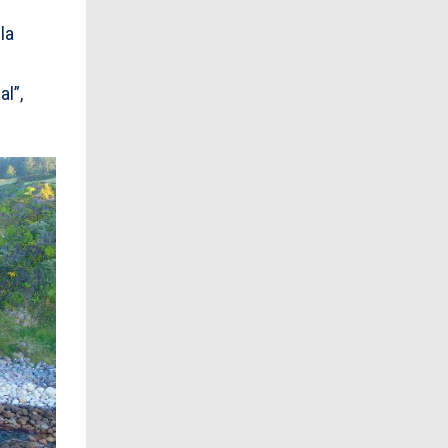
la
l”,