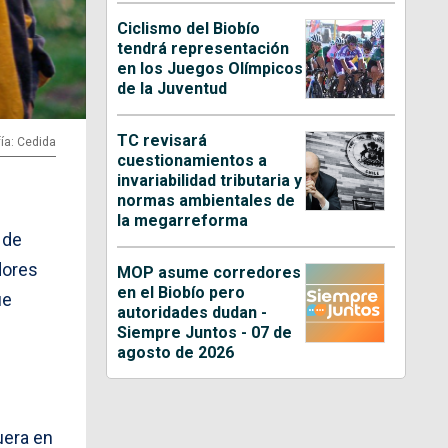
Ciclismo del Biobío
tendrá representación
en los Juegos Olímpicos
de la Juventud
TC revisará
ía: Cedida
cuestionamientos a
invariabilidad tributaria y
normas ambientales de
la megarreforma
 de
dores
MOP asume corredores
en el Biobío pero
ue
autoridades dudan -
Siempre Juntos - 07 de
agosto de 2026
l
.
uera en