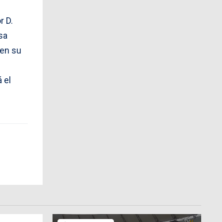
r D.
sa
 en su
 el