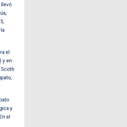
 llevó
úa,
5,
ría
ra el
) y en
 Scotti
ipato,
pato
gica y
En el