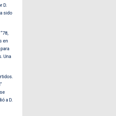
r D.
a sido
 “78,
s en
 para
s. Una
rtidos.
”
 se
ó a D.