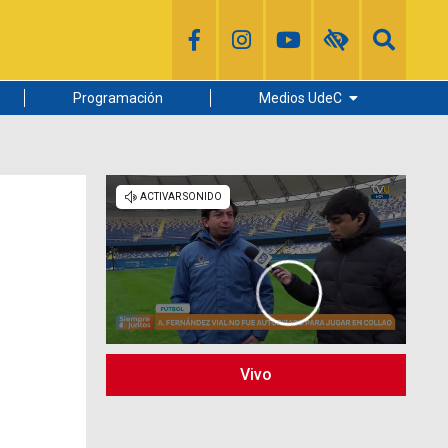
Programación
Medios UdeC
Diario Concepción
Radio UdeC
Noticias UdeC
La Discusión
Vivo