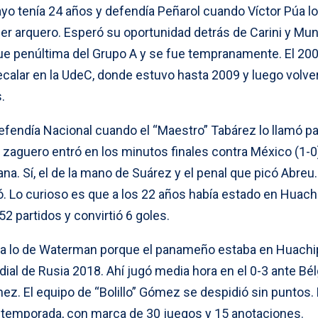
ayo tenía 24 años y defendía Peñarol cuando Víctor Púa lo
er arquero. Esperó su oportunidad detrás de Carini y Mun
fue penúltima del Grupo A y se fue tempranamente. El 200
recalar en la UdeC, donde estuvo hasta 2009 y luego volve
.
defendía Nacional cuando el “Maestro” Tabárez lo llamó pa
 zaguero entró en los minutos finales contra México (1-0
ana. Sí, el de la mano de Suárez y el penal que picó Abreu.
lló. Lo curioso es que a los 22 años había estado en Huach
 partidos y convirtió 6 goles.
o a lo de Waterman porque el panameño estaba en Huachi
dial de Rusia 2018. Ahí jugó media hora en el 0-3 ante Bél
únez. El equipo de “Bolillo” Gómez se despidió sin puntos. 
a temporada, con marca de 30 juegos y 15 anotaciones.