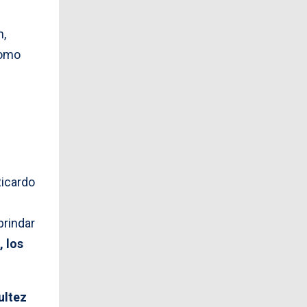
s
n,
como
Ricardo
brindar
, los
ultez