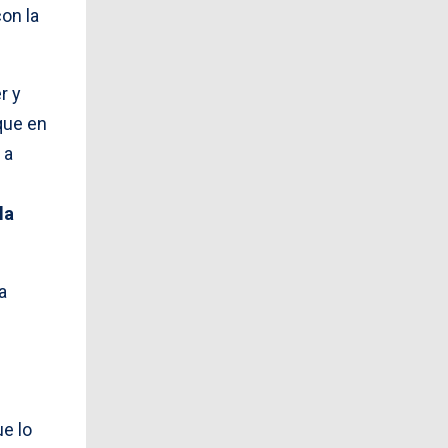
on la
r y
que en
 a
la
a
e lo