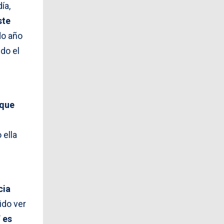
ía,
ste
do año
do el
 que
 ella
cia
ido ver
Y
es