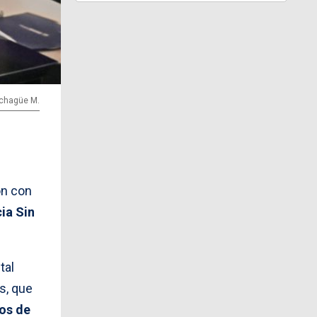
Echagüe M.
on con
cia Sin
tal
s, que
ros de