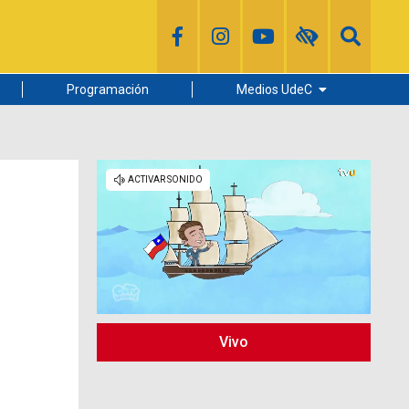
Programación
Medios UdeC
Diario Concepción
Radio UdeC
Noticias UdeC
La Discusión
Vivo