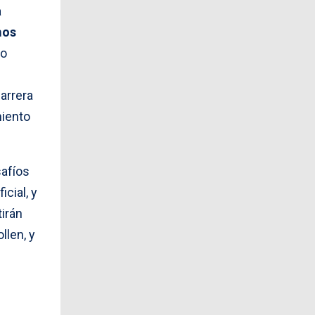
a
mos
mo
arrera
miento
safíos
cial, y
tirán
llen, y