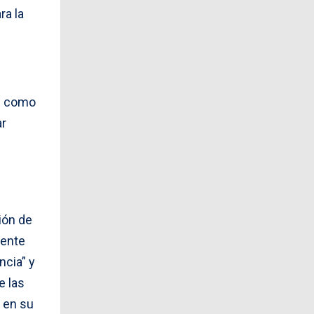
ra la
es como
ar
ión de
sente
ncia” y
e las
 en su