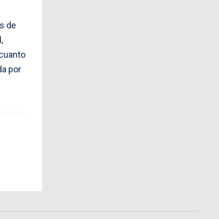
es de
,
 cuanto
da por