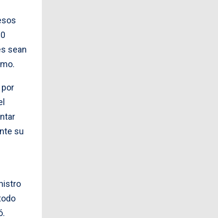
pesos
00
es sean
smo.
 por
el
ntar
ante su
nistro
todo
ó.