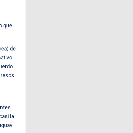
co que
cea) de
cativo
cuerdo
gresos
antes
casi la
ruguay