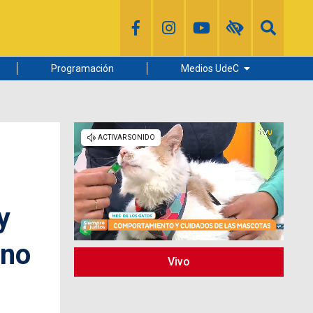
Programación
Medios UdeC
Diario Concepción
Radio UdeC
Noticias UdeC
La Discusión
y
rno
Vivo