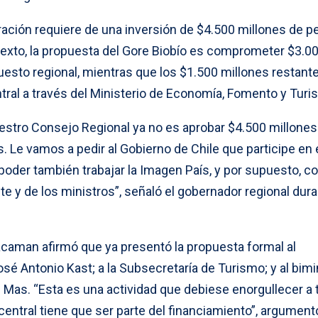
ación requiere de una inversión de $4.500 millones de 
texto, la propuesta del Gore Biobío es comprometer $3.0
uesto regional, mientras que los $1.500 millones restant
ntral a través del Ministerio de Economía, Fomento y Turi
uestro Consejo Regional ya no es aprobar $4.500 millones
s. Le vamos a pedir al Gobierno de Chile que participe en 
 poder también trabajar la Imagen País, y por supuesto, co
te y de los ministros”, señaló el gobernador regional dur
acaman afirmó que ya presentó la propuesta formal al
osé Antonio Kast; a la Subsecretaría de Turismo; y al bimi
 Mas. “Esta es una actividad que debiese enorgullecer a 
l central tiene que ser parte del financiamiento”, argument