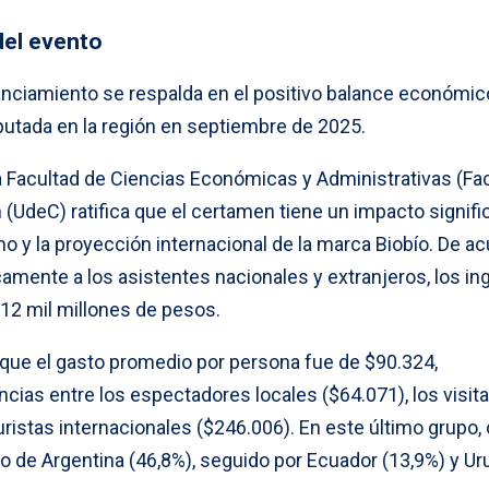
del evento
nanciamiento se respalda en el positivo balance económi
putada en la región en septiembre de 2025.
la Facultad de Ciencias Económicas y Administrativas (Fa
(UdeC) ratifica que el certamen tiene un impacto signifi
smo y la proyección internacional de la marca Biobío. De a
camente a los asistentes nacionales y extranjeros, los in
$12 mil millones de pesos.
ló que el gasto promedio por persona fue de $90.324,
cias entre los espectadores locales ($64.071), los visit
uristas internacionales ($246.006). En este último grupo, 
no de Argentina (46,8%), seguido por Ecuador (13,9%) y U