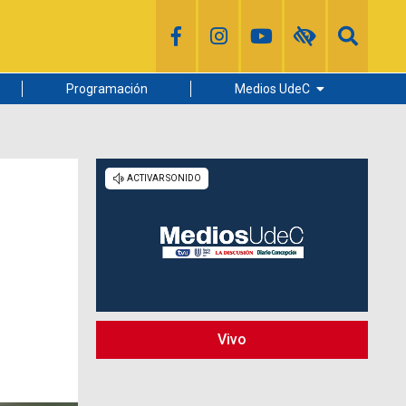
Programación
Medios UdeC
Diario Concepción
Radio UdeC
Noticias UdeC
La Discusión
Vivo