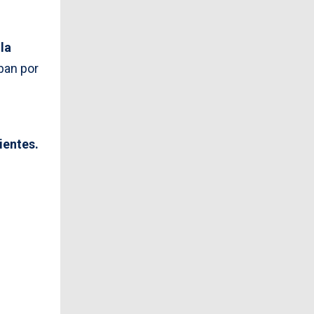
la
ban por
ientes.