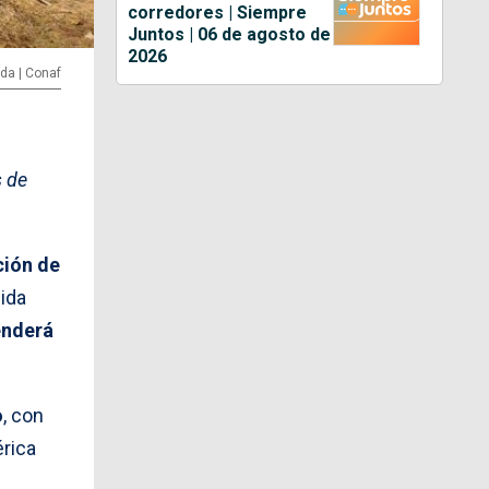
corredores | Siempre
Juntos | 06 de agosto de
2026
ida | Conaf
 de
ción de
ida
enderá
o
, con
rica