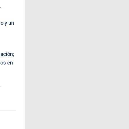
,
co y un
gación;
gos en
,