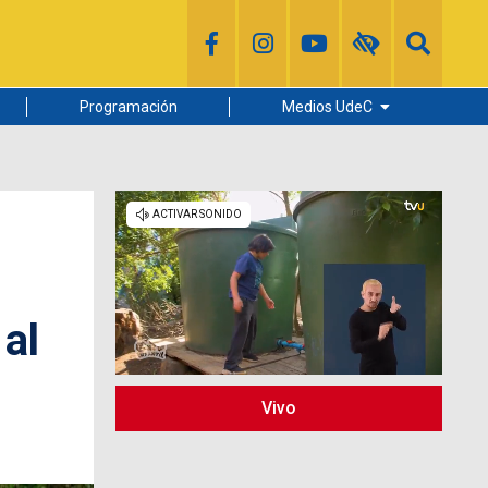
Programación
Medios UdeC
Diario Concepción
Radio UdeC
Noticias UdeC
La Discusión
al
Vivo