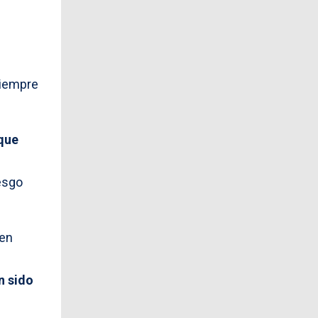
siempre
que
esgo
 en
n sido