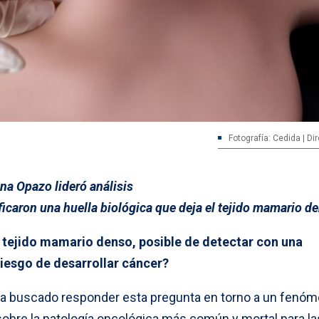
Fotografía: Cedida | D
na Opazo lideró análisis
ficaron una huella biológica que deja el tejido mamario d
 tejido mamario denso, posible de detectar con una
iesgo de desarrollar cáncer?
ha buscado responder esta pregunta en torno a un fenó
bre la patología oncológica más común y mortal para la