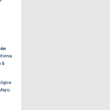
ión
ifornia
a &
lógica
 Mayo,