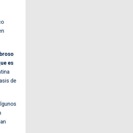
co
en
ibroso
que es
ntina
asis de
algunos
n
jan