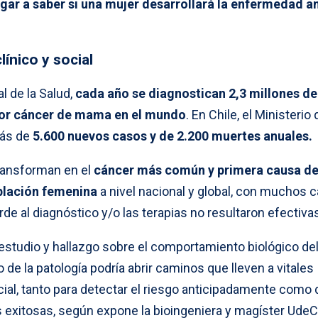
egar a saber si una mujer desarrollará la enfermedad a
línico y social
 de la Salud,
cada año se diagnostican 2,3 millones d
 por cáncer de mama en el mundo
. En Chile, el Ministerio 
más de
5.600 nuevos casos y de 2.200 muertes anuales.
transforman en el
cáncer más común y primera causa d
blación femenina
a nivel nacional y global, con muchos 
de al diagnóstico y/o las terapias no resultaron efectiva
estudio y hallazgo sobre el comportamiento biológico del
 de la patología podría abrir caminos que lleven a vitales
ocial, tanto para detectar el riesgo anticipadamente como 
s exitosas, según expone la bioingeniera y magíster UdeC