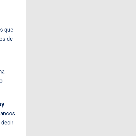
es que
tes de
na
o
ay
blancos
 decir