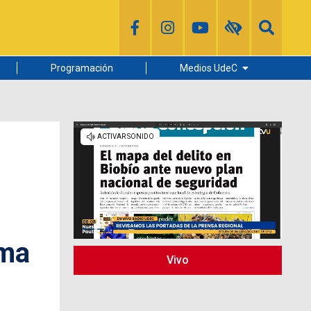
Programación
Medios UdeC
Diario Concepción
Radio UdeC
Noticias UdeC
La Discusión
ama
Vivo