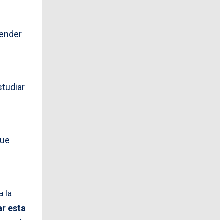
tender
studiar
que
a la
ar esta