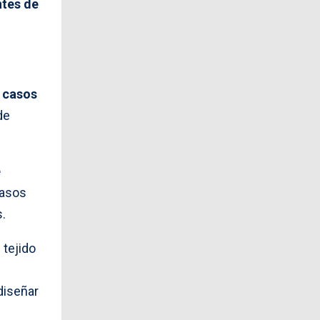
ntes de
e casos
de
e
casos
s.
 tejido
diseñar