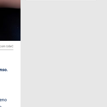
ircom UdeC
enso.
meno
s