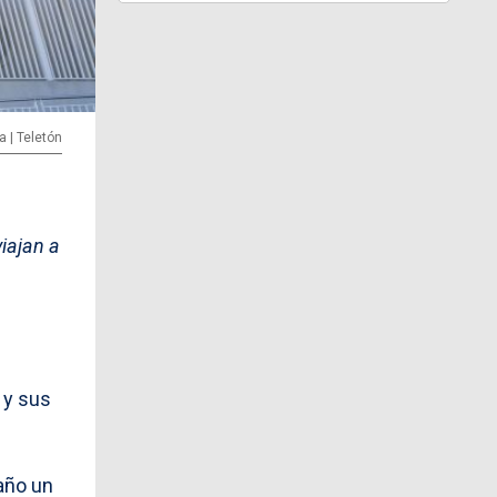
a | Teletón
iajan a
d y sus
 año un