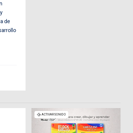
en
 y
sa de
arrollo