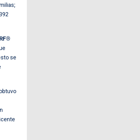
milias;
 392
ARF®
que
esto se
e
 obtuvo
on
icente