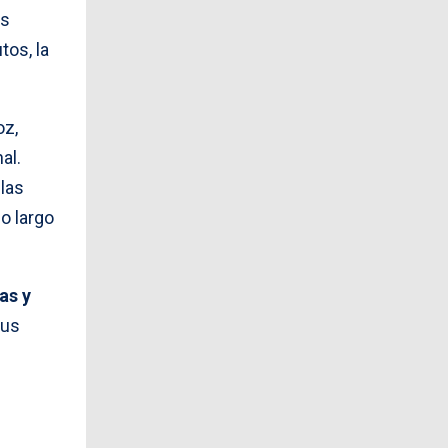
as
tos, la
oz,
al.
las
lo largo
as y
sus