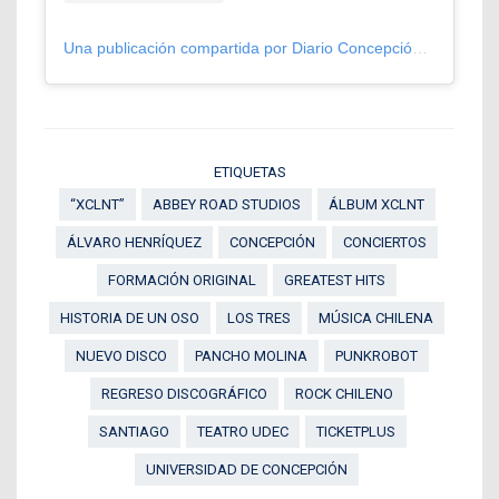
Una publicación compartida por Diario Concepción (@diarioconcepcion)
ETIQUETAS
“XCLNT”
ABBEY ROAD STUDIOS
ÁLBUM XCLNT
ÁLVARO HENRÍQUEZ
CONCEPCIÓN
CONCIERTOS
FORMACIÓN ORIGINAL
GREATEST HITS
HISTORIA DE UN OSO
LOS TRES
MÚSICA CHILENA
NUEVO DISCO
PANCHO MOLINA
PUNKROBOT
REGRESO DISCOGRÁFICO
ROCK CHILENO
SANTIAGO
TEATRO UDEC
TICKETPLUS
UNIVERSIDAD DE CONCEPCIÓN