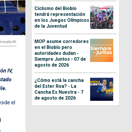
Ciclismo del Biobío
tendrá representación
en los Juegos Olímpicos
de la Juventud
MOP asume corredores
lenzuela M.
en el Biobío pero
autoridades dudan -
Siempre Juntos - 07 de
agosto de 2026
ón IV,
stado
¿Cómo está la cancha
del Ester Roa? - La
le.
Cancha Es Nuestra - 7
de agosto de 2026
esde el
d
,