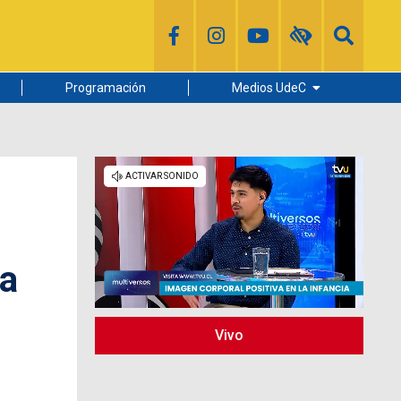
Programación
Medios UdeC
Diario Concepción
Radio UdeC
Noticias UdeC
La Discusión
la
Vivo