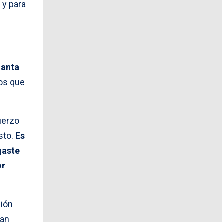
 y para
lanta
ios que
uerzo
sto.
Es
gaste
or
ión
tan