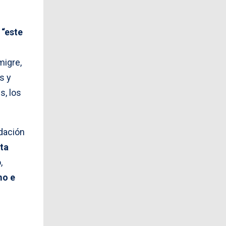
“este
migre,
s y
s, los
idación
ta
,
mo e