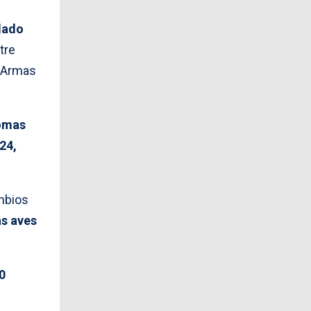
lado
ntre
e Armas
lomas
24,
ambios
as aves
0