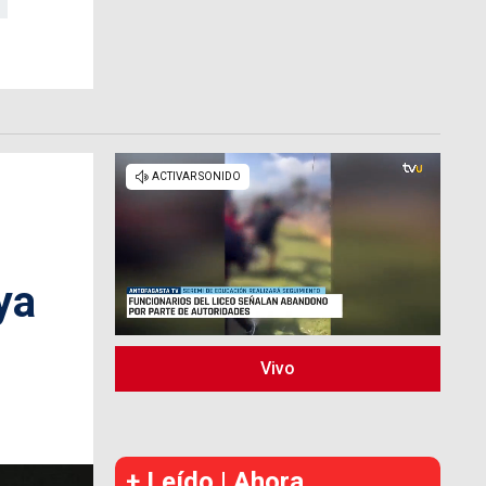
ya
Vivo
+ Leído | Ahora