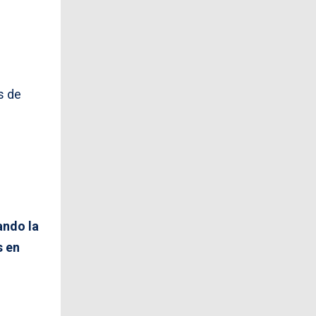
s de
ando la
s en