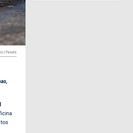
to | Pexels
nas,
l
ficina
ctos