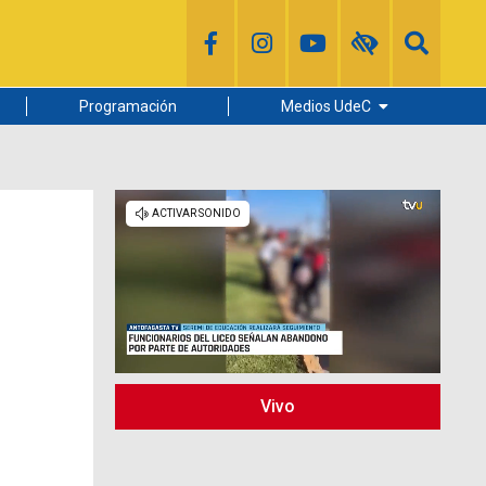
Programación
Medios UdeC
Diario Concepción
Radio UdeC
Noticias UdeC
La Discusión
Vivo