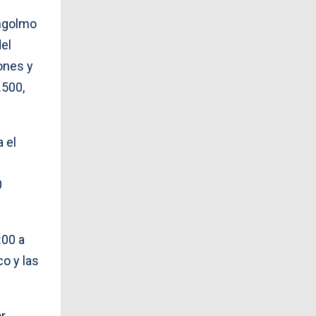
Ongolmo
del
ones y
.500,
 el
0
:00 a
co y las
r