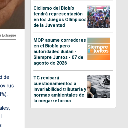
Ciclismo del Biobío
tendrá representación
en los Juegos Olímpicos
de la Juventud
na Echagüe
MOP asume corredores
en el Biobío pero
autoridades dudan -
Siempre Juntos - 07 de
agosto de 2026
ad de
TC revisará
cuestionamientos a
novirus
invariabilidad tributaria y
4%).
normas ambientales de
la megarreforma
ales,
l
s