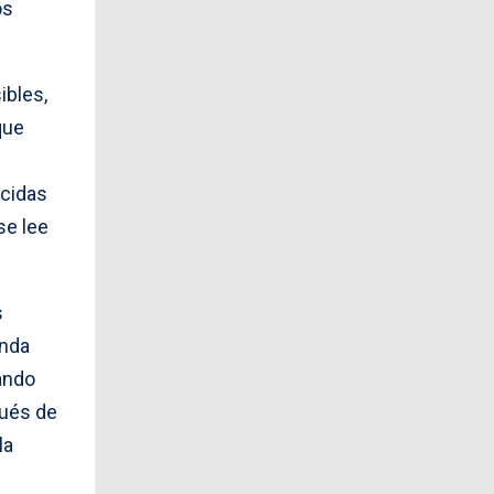
os
ibles,
que
ucidas
se lee
s
enda
jando
pués de
la