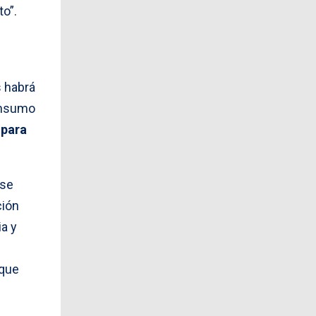
o”.
s habrá
consumo
 para
rse
ción
ia y
 que