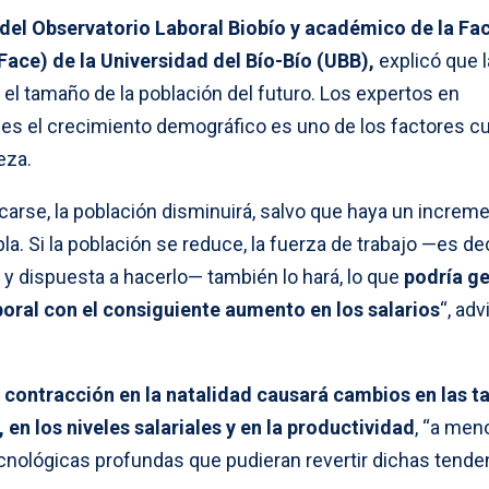
r del Observatorio Laboral Biobío y académico de la Fa
Face) de la Universidad del Bío-Bío (UBB),
explicó que l
el tamaño de la población del futuro. Los expertos en
pues el crecimiento demográfico es uno de los factores c
eza.
ancarse, la población disminuirá, salvo que haya un increm
a. Si la población se reduce, la fuerza de trabajo —es deci
 y dispuesta a hacerlo— también lo hará, lo que
podría g
ral con el consiguiente aumento en los salarios
“, adv
a
contracción en la natalidad causará cambios en las t
 en los niveles salariales y en la productividad
, “a men
nológicas profundas que pudieran revertir dichas tenden