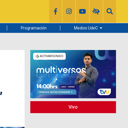
Programación
Medios UdeC
Diario Concepción
Radio UdeC
Noticias UdeC
La Discusión
,
Vivo