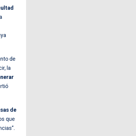
cultad
a
uya
ento de
r, la
enerar
irtió
asas de
os que
cias”.