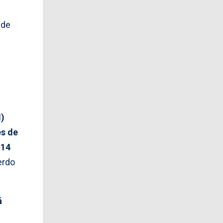
 de
M)
es de
 14
erdo
á