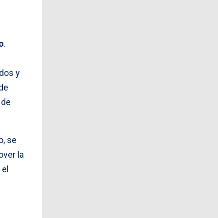
o
.
ados y
 de
 de
o, se
over la
 el