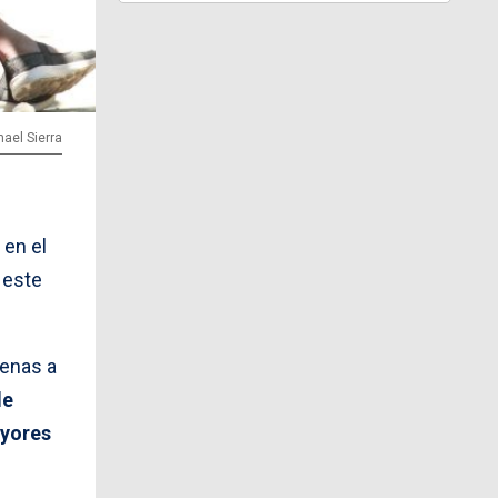
hael Sierra
 en el
 este
penas a
de
ayores