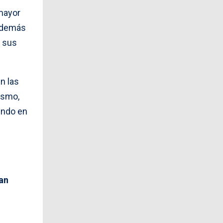
mayor
 además
r sus
n las
mismo,
endo en
an