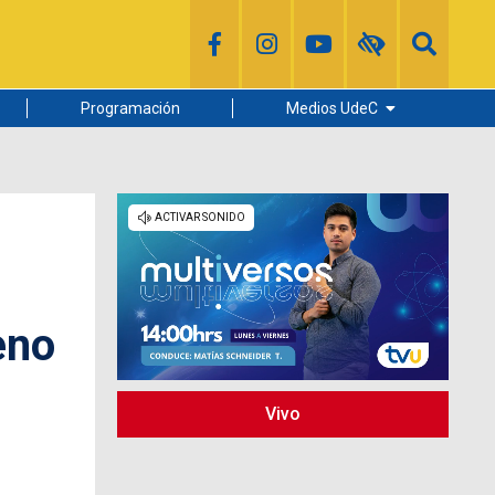
Programación
Medios UdeC
Diario Concepción
Radio UdeC
Noticias UdeC
La Discusión
eno
Vivo