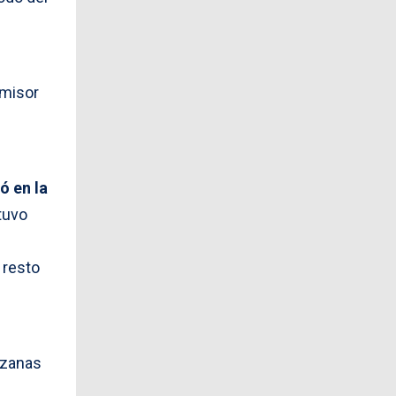
emisor
ó en la
tuvo
 resto
nzanas