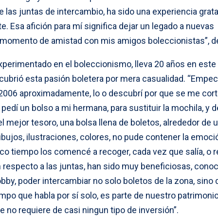
e las juntas de intercambio, ha sido una experiencia grata
 Esa afición para mí significa dejar un legado a nuevas
 momento de amistad con mis amigos boleccionistas”, d
perimentado en el boleccionismo, lleva 20 años en este ‘
scubrió esta pasión boletera por mera casualidad. “Empec
- 2006 aproximadamente, lo o descubrí por que se me cor
le pedí un bolso a mi hermana, para sustituir la mochila, y 
l mejor tesoro, una bolsa llena de boletos, alrededor de 
dibujos, ilustraciones, colores, no pude contener la emoci
oco tiempo los comencé a recoger, cada vez que salía, o r
 respecto a las juntas, han sido muy beneficiosas, cono
by, poder intercambiar no solo boletos de la zona, sino 
mpo que habla por sí solo, es parte de nuestro patrimonio
no requiere de casi ningun tipo de inversión”.