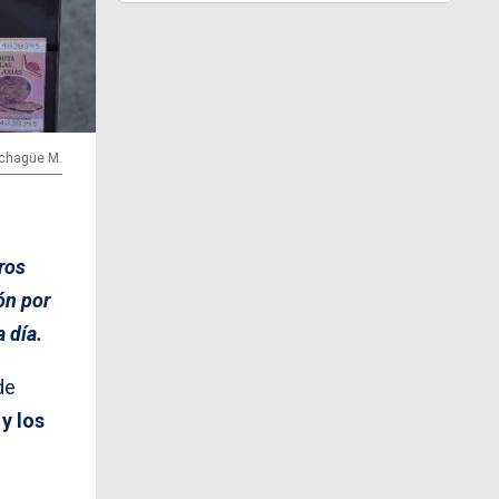
Echagüe M.
ros
ón por
 día.
de
y los