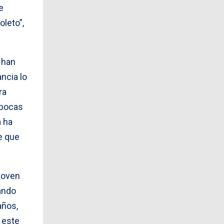
e
oleto”,
 han
ancia lo
ra
 pocas
a ha
e que
joven
ando
años,
 este