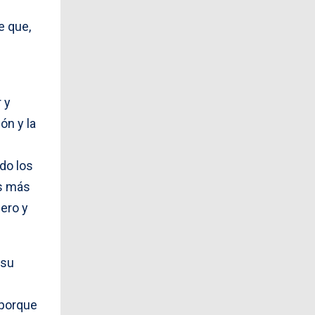
e que,
 y
ón y la
ido los
os más
ero y
 su
 porque