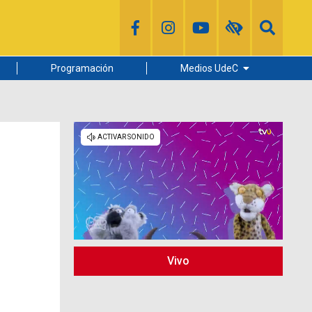
Programación
Medios UdeC
Diario Concepción
Radio UdeC
Noticias UdeC
La Discusión
Vivo