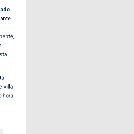
hado
rante
mente,
n
sta
ta
 Villa
o hora