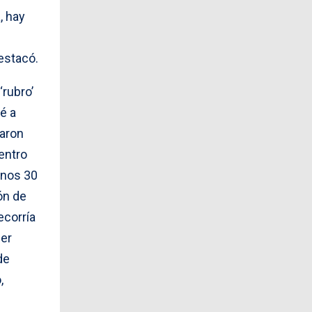
, hay
estacó.
rubro’
é a
taron
dentro
unos 30
ón de
ecorría
cer
de
,