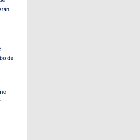
arán
e
obo de
omo
r