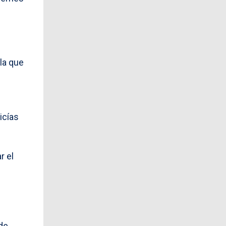
la que
icías
r el
de