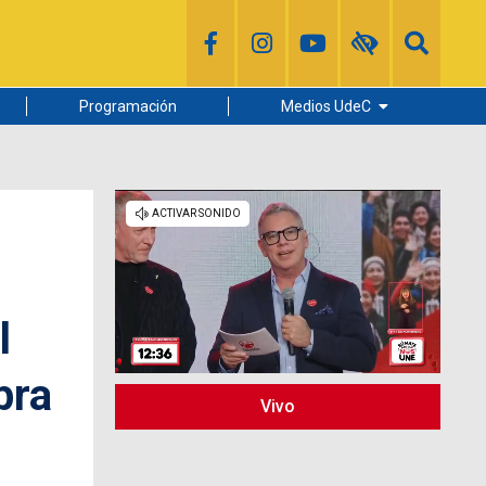
Programación
Medios UdeC
Diario Concepción
Radio UdeC
Noticias UdeC
La Discusión
l
pra
Vivo