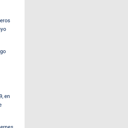
neros
uyo
rgo
9, en
e
iernes