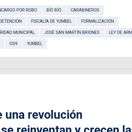
NCARGO POR ROBO
BÍO BÍO
CARABINEROS
DETENCIÓN
FISCALÍA DE YUMBEL
FORMALIZACIÓN
URIDAD MUNICIPAL
JOSÉ SAN MARTÍN BRIONES
LEY DE AR
OS9
YUMBEL
 una revolución
s se reinventan y crecen l