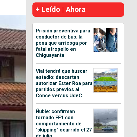
+ Leído | Ahora
Prisión preventiva para
conductor de bus: la
pena que arriesga por
fatal atropello en
Chiguayante
Vial tendrá que buscar
estadio: descartan
autorizar Ester Roa para
partidos previos al
Conce versus UdeC
Ñuble: confirman
tornado EF1 con
comportamiento de
"skipping" ocurrido el 27
de julio