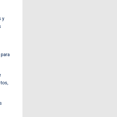
 y
s
 para
e
ctos,
s