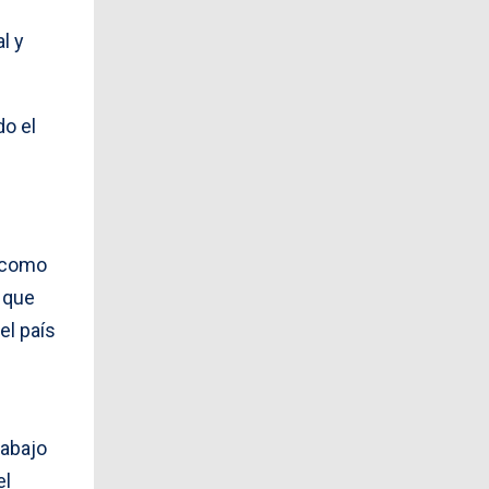
l y
do el
s como
 que
el país
rabajo
el