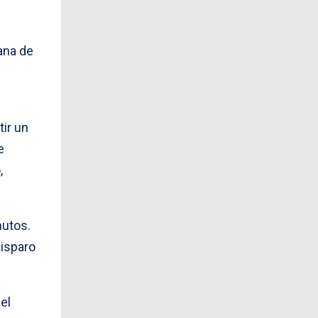
cana de
n
ir un
e
,
nutos.
disparo
el