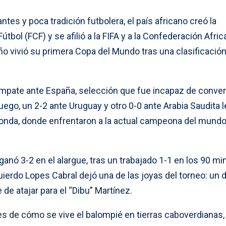
es y poca tradición futbolera, el país africano creó la
tbol (FCF) y se afilió a la FIFA y a la Confederación Afri
ño vivió su primera Copa del Mundo tras una clasificació
pate ante España, selección que fue incapaz de convert
uego, un 2-2 ante Uruguay y otro 0-0 ante Arabia Saudita l
 ronda, donde enfrentaron a la actual campeona del mundo
 ganó 3-2 en el alargue, tras un trabajado 1-1 en los 90 mi
zquierdo Lopes Cabral dejó una de las joyas del torneo: un 
de atajar para el “Dibu” Martínez.
s de cómo se vive el balompié en tierras caboverdianas, 