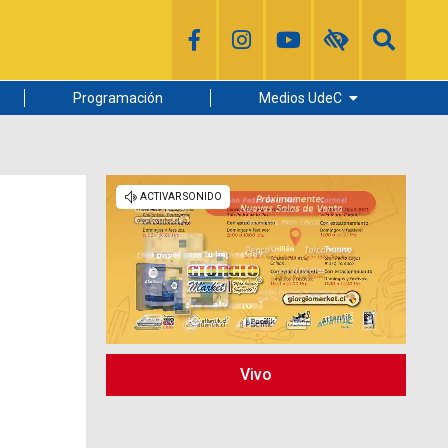
Programación
Medios UdeC
Diario Concepción
Radio UdeC
Noticias UdeC
La Discusión
Vivo