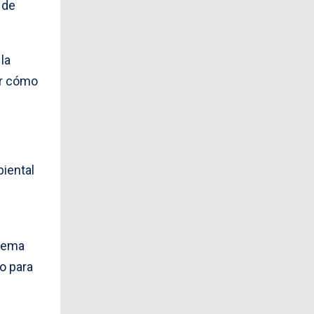
 de
la
ir cómo
biental
stema
o para