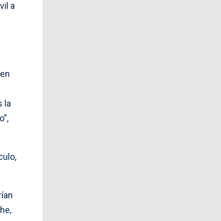
il a
 en
 la
o”,
culo,
rían
he,