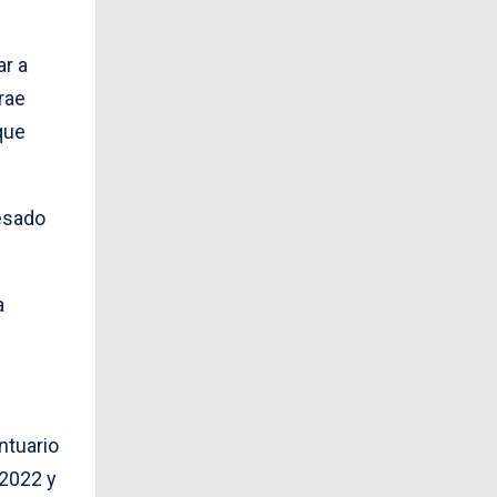
ar a
rae
que
resado
a
ntuario
 2022 y