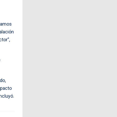
izamos
alación
tor”,
e
do,
mpacto
ncluyó.