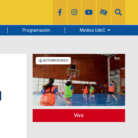
Programación
Medios UdeC
Diario Concepción
Radio UdeC
Noticias UdeC
La Discusión
l
Vivo