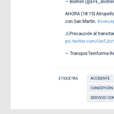
— Biotren (@EFE_Biotre
AHORA (18:15) Atropello 
con San Martín.
#conce
⚠️Precaución al transit
pic.twitter.com/UwfJz
— TransporTeinforma Re
ETIQUETAS
ACCIDENTE
CONCEPCIÓN
SERVICIO CO