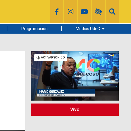
Programación
Medios UdeC
Diario Concepción
Radio UdeC
Noticias UdeC
La Discusión
Vivo