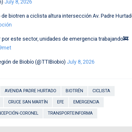
n)
July 8, 2026
de biotren a ciclista altura intersección Av. Padre Hurta
pción
ar por este sector, unidades de emergencia trabajando🚒
c9met
gión de Biobío (@TTIBiobio)
July 8, 2026
AVENIDA PADRE HURTADO
BIOTRÉN
CICLISTA
CRUCE SAN MARTÍN
EFE
EMERGENCIA
NCEPCIÓN-CORONEL
TRANSPORTEINFORMA