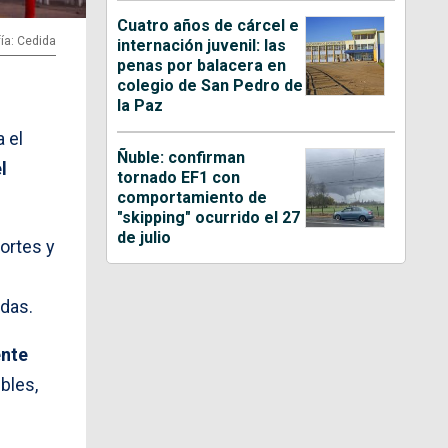
Cuatro años de cárcel e
ía: Cedida
internación juvenil: las
penas por balacera en
colegio de San Pedro de
la Paz
 el
Ñuble: confirman
l
tornado EF1 con
comportamiento de
"skipping" ocurrido el 27
de julio
portes y
adas.
ente
bles,