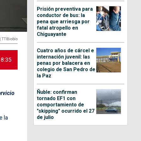
Prisión preventiva para
conductor de bus: la
pena que arriesga por
fatal atropello en
Chiguayante
| TTIBiobío
Cuatro años de cárcel e
internación juvenil: las
18:35
penas por balacera en
colegio de San Pedro de
la Paz
Ñuble: confirman
ervicio
tornado EF1 con
comportamiento de
"skipping" ocurrido el 27
de julio
e la