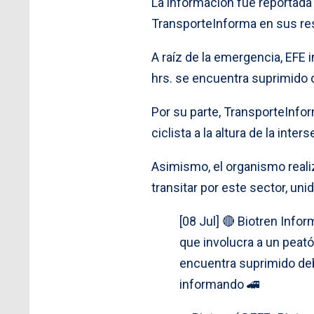
La información fue reportada
TransporteInforma en sus res
A raíz de la emergencia, EFE
hrs. se encuentra suprimido d
Por su parte, TransporteInfor
ciclista a la altura de la int
Asimismo, el organismo reali
transitar por este sector, un
[08 Jul] 🔴 Biotren Info
que involucra a un peat
encuentra suprimido deb
informando 🚄