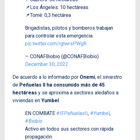
📌Los Ángeles: 10 hectáreas
📌Tomé: 0,3 hectárea
Brigadistas, pilotos y bomberos trabajan
para controlar esta emergencia.
pic.twitter.com/rgtwrsPWgR
— CONAFBiobio (@CONAFBiobio)
December 30, 2022
De acuerdo a lo informado por
Onemi
, el siniestro
de
Peñuelas II ha consumido más de 45
hectáreas
y se aproxima a sectores aledaños a
viviendas en
Yumbel
.
EN COMBATE
#IFPeñuelasII
,
#Yumbel
,
#Biobío
Activo en todos sus sectores con rápida
propagación.