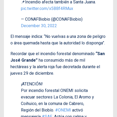
📌Incendio afecta también a Santa Juana.
pic.twitter.com/x5BBf4RMux
— CONAFBiobio (@CONAFBiobio)
December 30, 2022
El mensaje indica: “No vuelvas a una zona de peligro
o área quemada hasta que la autoridad lo disponga”.
Recordar que el incendio forestal denominado
“San
José Grande”
ha consumido más de mil
hectáreas y la alerta roja fue decretada durante el
jueves 29 de diciembre.
¡ATENCIÓN!
Por incendio forestal ONEMI solicita
evacuar sectores La Colonia, El Aromo y
Coihuico, en la comuna de Cabrero,
Región del Biobío.
#ONEMI
activó
mensajería
#SAE
. Actúa con calma y