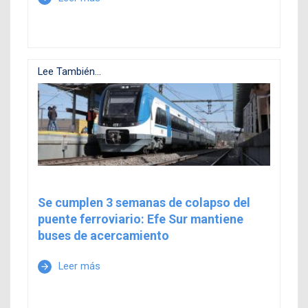
Lee También...
Se cumplen 3 semanas de colapso del
puente ferroviario: Efe Sur mantiene
buses de acercamiento
Leer más
arrow_forward