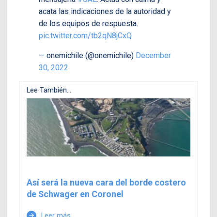
acata las indicaciones de la autoridad y
de los equipos de respuesta.
pic.twitter.com/tb2qN8jCxQ
— onemichile (@onemichile)
December
30, 2022
Lee También...
Así será la nueva cara del borde costero
de Schwager en Coronel
Leer más
arrow_forward