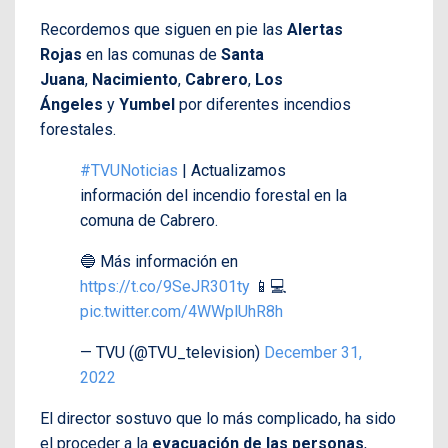
Recordemos que siguen en pie las
Alertas
Rojas
en las comunas de
Santa
Juana
,
Nacimiento
,
Cabrero
,
Los
Ángeles
y
Yumbel
por diferentes incendios
forestales.
#TVUNoticias
| Actualizamos
información del incendio forestal en la
comuna de Cabrero.
🔵 Más información en
https://t.co/9SeJR301ty
📱💻
pic.twitter.com/4WWplUhR8h
— TVU (@TVU_television)
December 31,
2022
El director sostuvo que lo más complicado, ha sido
el proceder a la
evacuación de las personas
,