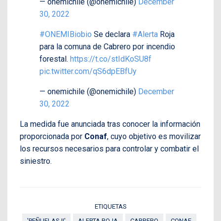
— onemichile (@onemichile)
December
30, 2022
#ONEMIBiobio
Se declara
#Alerta
Roja
para la comuna de Cabrero por incendio
forestal.
https://t.co/stIdKoSU8f
pic.twitter.com/qS6dpEBfUy
— onemichile (@onemichile)
December
30, 2022
La medida fue anunciada tras conocer la información
proporcionada por
Conaf
, cuyo objetivo es movilizar
los recursos necesarios para controlar y combatir el
siniestro.
ETIQUETAS
'PEÑUELAS II'
ALERTA ROJA
CABRERO
CONAF