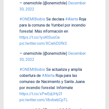
— onemichile (@onemichile)
December
30, 2022
#ONEMIBiobío
Se declara
#Alerta
Roja
para la comuna de Yumbel por incendio
forestal. Más información en
https://t.co/IysKt3usOa
pic.twitter.com/XCiehDDfkS
— onemichile (@onemichile)
December
30, 2022
#ONEMIBiobío
Se actualiza y amplía
cobertura de
#Alerta
Roja para las
comunas de Nacimiento y Santa Juana
por incendio forestal. Infórmate
https://t.co/xPwEqUHy2f
pic.twitter.com/VbvbebCpTL