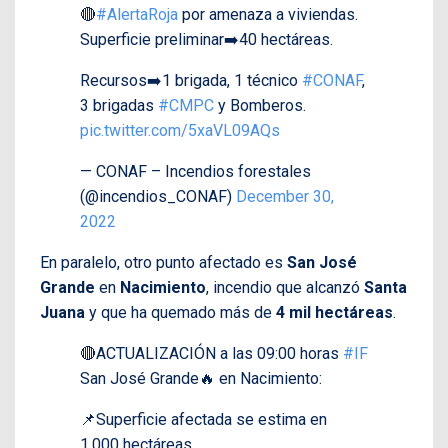
🔴
#AlertaRoja
por amenaza a viviendas.
Superficie preliminar➡️40 hectáreas.
Recursos➡️1 brigada, 1 técnico
#CONAF
,
3 brigadas
#CMPC
y Bomberos.
pic.twitter.com/5xaVL09AQs
— CONAF – Incendios forestales
(@incendios_CONAF)
December 30,
2022
En paralelo, otro punto afectado es
San José
Grande
en
Nacimiento
, incendio que alcanzó
Santa
Juana
y que ha quemado más de
4 mil hectáreas
.
🔴ACTUALIZACIÓN a las 09:00 horas
#IF
San José Grande🔥 en Nacimiento:
📌Superficie afectada se estima en
1.000 hectáreas.