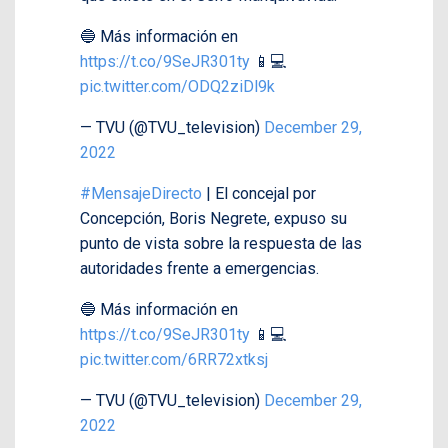
🔵 Más información en
https://t.co/9SeJR301ty
📱💻
pic.twitter.com/ODQ2ziDl9k
— TVU (@TVU_television)
December 29,
2022
#MensajeDirecto
| El concejal por
Concepción, Boris Negrete, expuso su
punto de vista sobre la respuesta de las
autoridades frente a emergencias.
🔵 Más información en
https://t.co/9SeJR301ty
📱💻
pic.twitter.com/6RR72xtksj
— TVU (@TVU_television)
December 29,
2022