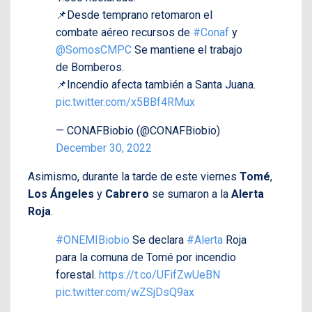
📌Desde temprano retomaron el
combate aéreo recursos de
#Conaf
y
@SomosCMPC
Se mantiene el trabajo
de Bomberos.
📌Incendio afecta también a Santa Juana.
pic.twitter.com/x5BBf4RMux
— CONAFBiobio (@CONAFBiobio)
December 30, 2022
Asimismo, durante la tarde de este viernes
Tomé
,
Los Ángeles
y
Cabrero
se sumaron a la
Alerta
Roja
.
#ONEMIBiobio
Se declara
#Alerta
Roja
para la comuna de Tomé por incendio
forestal.
https://t.co/UFifZwUeBN
pic.twitter.com/wZSjDsQ9ax