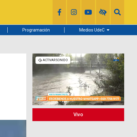
Programación
Medios UdeC
Diario Concepción
Radio UdeC
Noticias UdeC
La Discusión
Vivo