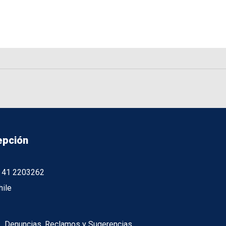
epción
56 41 2203262
hile
Denuncias, Reclamos y Sugerencias