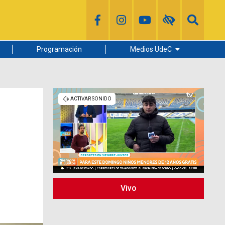
Programación
Medios UdeC
Diario Concepción
Radio UdeC
Noticias UdeC
La Discusión
Vivo