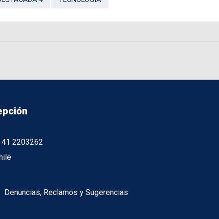
epción
56 41 2203262
hile
Denuncias, Reclamos y Sugerencias