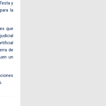
Testa y
para la
yes que
judicial
ificial
erra de
quen un
aciones
s.