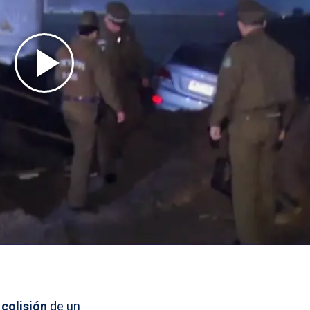
a
colisión
de un