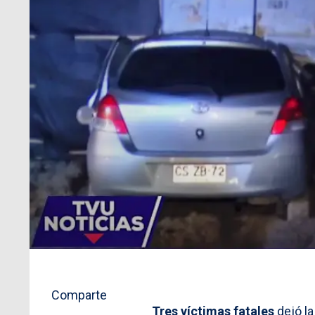
Comparte
Tres víctimas fatales
dejó l