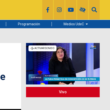
Programación
Medios UdeC
Diario Concepción
Radio UdeC
Noticias UdeC
La Discusión
de
Vivo