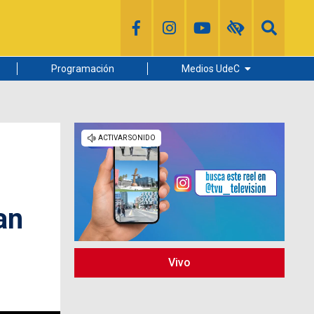
Programación
Medios UdeC
Diario Concepción
Radio UdeC
Noticias UdeC
La Discusión
an
Vivo