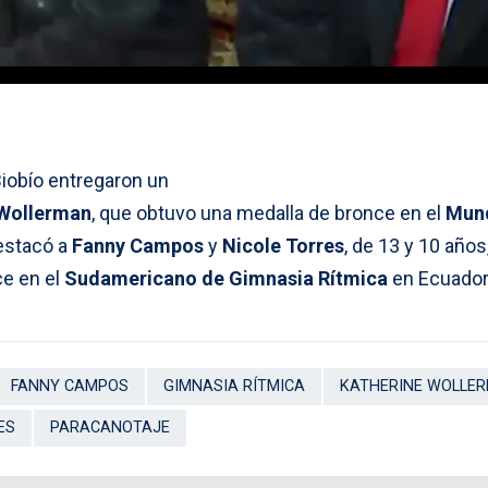
Biobío entregaron un
 Wollerman
, que obtuvo una medalla de bronce en el
Mund
estacó a
Fanny Campos
y
Nicole Torres
, de 13 y 10 años
ce en el
Sudamericano de Gimnasia Rítmica
en Ecuador
FANNY CAMPOS
GIMNASIA RÍTMICA
KATHERINE WOLLE
ES
PARACANOTAJE