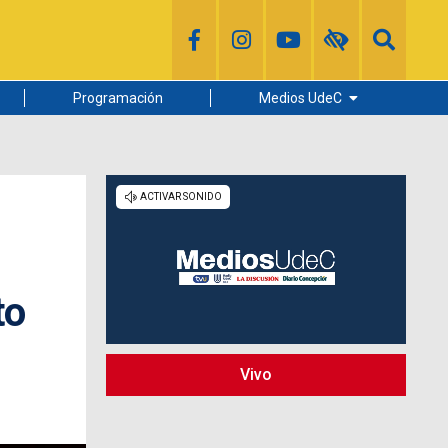
Programación
Medios UdeC
Diario Concepción
Radio UdeC
Noticias UdeC
La Discusión
to
Vivo