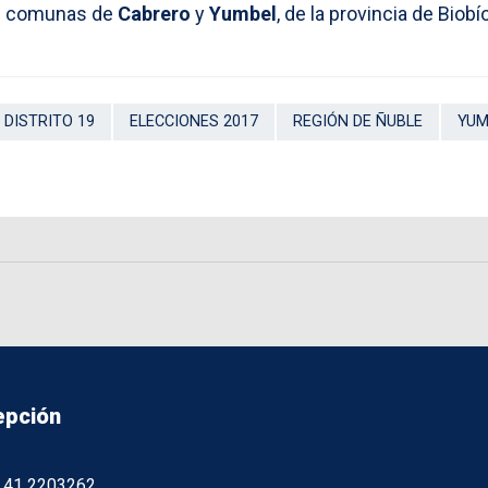
as comunas de
Cabrero
y
Yumbel
, de la provincia de Biobío
DISTRITO 19
ELECCIONES 2017
REGIÓN DE ÑUBLE
YUM
epción
56 41 2203262