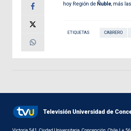
hoy Región de
Ñuble
, más l
ETIQUETAS
CABRERO
Televisión Universidad de Conc
Victoria 541, Ciudad Universitaria, Concepción, Chile | + 