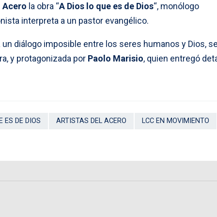
l Acero
la obra “
A Dios lo que es de Dios
“, monólogo
ista interpreta a un pastor evangélico.
 un diálogo imposible entre los seres humanos y Dios, s
era, y protagonizada por
Paolo Marisio
, quien entregó det
E ES DE DIOS
ARTISTAS DEL ACERO
LCC EN MOVIMIENTO