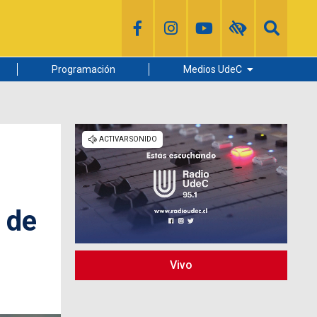
Programación
Medios UdeC
Diario Concepción
Radio UdeC
Noticias UdeC
La Discusión
 de
Vivo