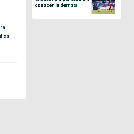
conocer la derrota
erá
alles